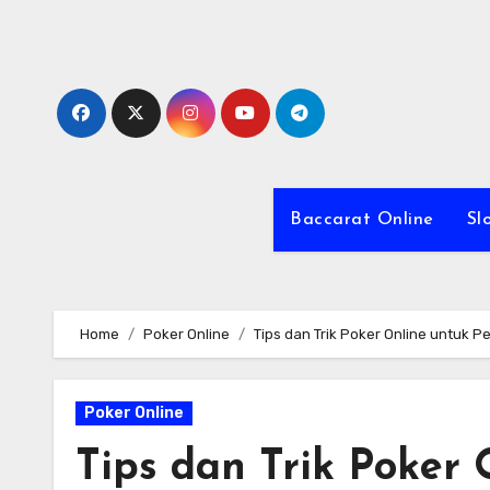
Skip
to
content
Baccarat Online
Sl
Home
Poker Online
Tips dan Trik Poker Online untuk
Poker Online
Tips dan Trik Poker