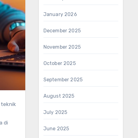
January 2026
December 2025
November 2025
October 2025
September 2025
August 2025
 teknik
July 2025
 di
June 2025