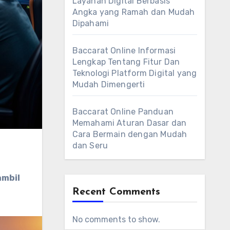
Layanan Digital Berbasis
Angka yang Ramah dan Mudah
Dipahami
Baccarat Online Informasi
Lengkap Tentang Fitur Dan
Teknologi Platform Digital yang
Mudah Dimengerti
Baccarat Online Panduan
Memahami Aturan Dasar dan
Cara Bermain dengan Mudah
dan Seru
ambil
Recent Comments
No comments to show.