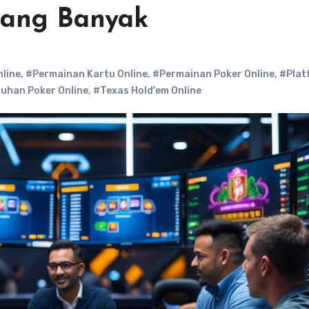
nang Banyak
line
,
#Permainan Kartu Online
,
#Permainan Poker Online
,
#Plat
uhan Poker Online
,
#Texas Hold'em Online