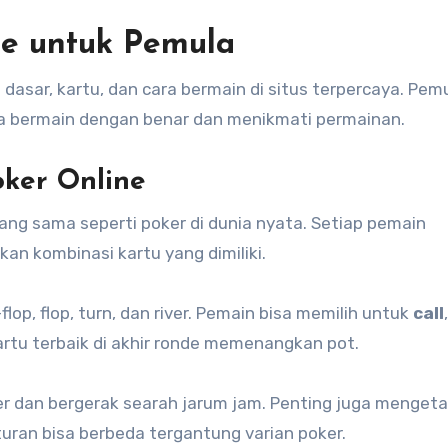
ne untuk Pemula
sar, kartu, dan cara bermain di situs terpercaya. Pem
sa bermain dengan benar dan menikmati permainan.
ker Online
ang sama seperti poker di dunia nyata. Setiap pemain
an kombinasi kartu yang dimiliki.
op, flop, turn, dan river. Pemain bisa memilih untuk
call
rtu terbaik di akhir ronde memenangkan pot.
aler dan bergerak searah jarum jam. Penting juga mengeta
uran bisa berbeda tergantung varian poker.