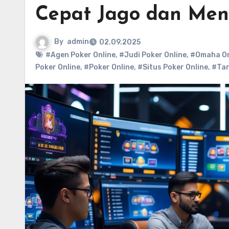
Cepat Jago dan Me
By
admin
02.09.2025
#Agen Poker Online
,
#Judi Poker Online
,
#Omaha On
Poker Online
,
#Poker Online
,
#Situs Poker Online
,
#Tar