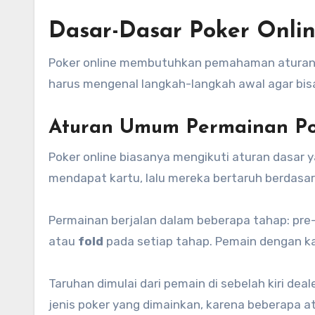
Dasar-Dasar Poker Onli
Poker online membutuhkan pemahaman aturan da
harus mengenal langkah-langkah awal agar bi
Aturan Umum Permainan Po
Poker online biasanya mengikuti aturan dasar y
mendapat kartu, lalu mereka bertaruh berdasark
Permainan berjalan dalam beberapa tahap: pre-fl
atau
fold
pada setiap tahap. Pemain dengan ka
Taruhan dimulai dari pemain di sebelah kiri de
jenis poker yang dimainkan, karena beberapa at