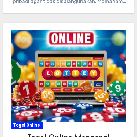
pribadi agar tidak disalahgunakan. Memahami
cara situs…
Togel Online