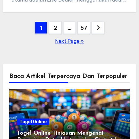
nyata yang bermain secara…
Posts
1
2
…
57
pagination
Next Page »
Baca Artikel Terpercaya Dan Terpopuler
Togel Online
Togel Online Tinjauan Mengenai