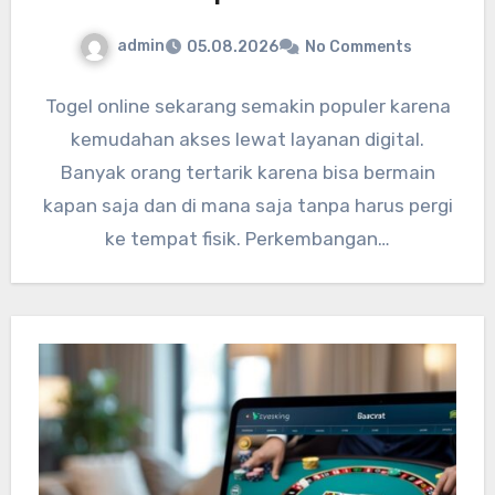
admin
05.08.2026
No Comments
Togel online sekarang semakin populer karena
kemudahan akses lewat layanan digital.
Banyak orang tertarik karena bisa bermain
kapan saja dan di mana saja tanpa harus pergi
ke tempat fisik. Perkembangan…