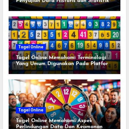
Penyajian Data Historis dan Statistik
untuk Pemula
Togel Online
Togel Online Memahami Terminologi
Yang Umum Digunakan Pada Platform
Digital Dengan Mudah dan Seru
Togel Online
Togel Online Memahami Aspek
Perlindungan Data Dan Keamanan