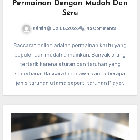
Permainan Dengan Mudah Dan
Seru
admin
02.08.2026
No Comments
Baccarat online adalah permainan kartu yang
populer dan mudah dimainkan. Banyak orang
tertarik karena aturan dan taruhan yang
sederhana. Baccarat menawarkan beberapa
jenis taruhan utama seperti taruhan Player,
Banker, dan…