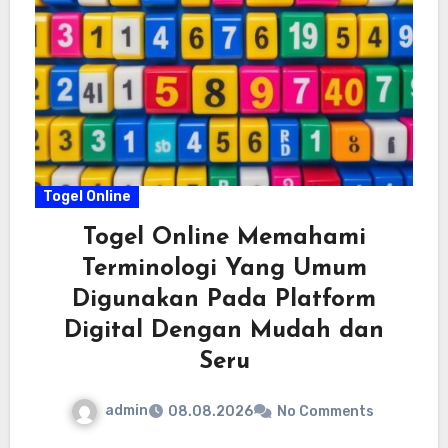
Togel Online
Togel Online Memahami
Terminologi Yang Umum
Digunakan Pada Platform
Digital Dengan Mudah dan
Seru
admin
08.08.2026
No Comments