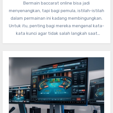
Bermain baccarat online bisa jadi
menyenangkan, tapi bagi pemula, istilah-istilah
dalam permainan ini kadang membingungkan.
Untuk itu, penting bagi mereka mengenal kata-
kata kunci agar tidak salah langkah saat
memasang taruhan.…