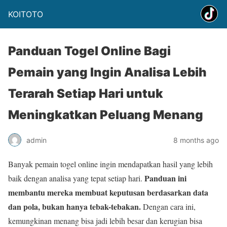
KOITOTO
Panduan Togel Online Bagi
Pemain yang Ingin Analisa Lebih
Terarah Setiap Hari untuk
Meningkatkan Peluang Menang
admin
8 months ago
Banyak pemain togel online ingin mendapatkan hasil yang lebih
Panduan ini
baik dengan analisa yang tepat setiap hari.
membantu mereka membuat keputusan berdasarkan data
dan pola, bukan hanya tebak-tebakan.
Dengan cara ini,
kemungkinan menang bisa jadi lebih besar dan kerugian bisa