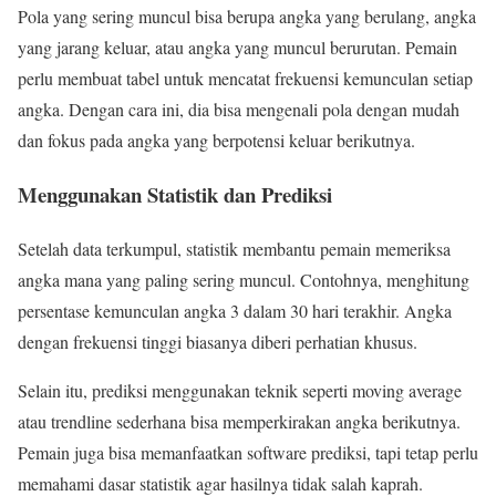
Pola yang sering muncul bisa berupa angka yang berulang, angka
yang jarang keluar, atau angka yang muncul berurutan. Pemain
perlu membuat tabel untuk mencatat frekuensi kemunculan setiap
angka. Dengan cara ini, dia bisa mengenali pola dengan mudah
dan fokus pada angka yang berpotensi keluar berikutnya.
Menggunakan Statistik dan Prediksi
Setelah data terkumpul, statistik membantu pemain memeriksa
angka mana yang paling sering muncul. Contohnya, menghitung
persentase kemunculan angka 3 dalam 30 hari terakhir. Angka
dengan frekuensi tinggi biasanya diberi perhatian khusus.
Selain itu, prediksi menggunakan teknik seperti moving average
atau trendline sederhana bisa memperkirakan angka berikutnya.
Pemain juga bisa memanfaatkan software prediksi, tapi tetap perlu
memahami dasar statistik agar hasilnya tidak salah kaprah.