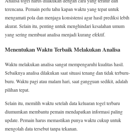
Analisa togel harus dilakukan dengan cara yang teratur dan
terencana. Pemain perlu tahu kapan waktu yang tepat untuk
mengamati pola dan menjaga konsistensi agar hasil prediksi lebih
akurat. Selain itu, penting untuk menghindari kesalahan umum
yang sering membuat analisa menjadi kurang efektif.
Menentukan Waktu Terbaik Melakukan Analisa
Waktu melakukan analisa sangat mempengaruhi kualitas hasil.
Sebaiknya analisa dilakukan saat situasi tenang dan tidak terburu-
buru. Waktu pagi atau malam hari, saat gangguan sedikit, adalah
pilihan tepat.
Selain itu, memilih waktu setelah data keluaran togel terbaru
diumumkan membantu pemain mendapatkan informasi paling
update. Pemain harus memastikan punya waktu cukup untuk
mengolah data tersebut tanpa tekanan.