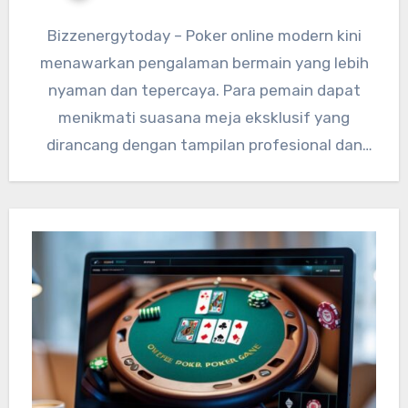
Bizzenergytoday – Poker online modern kini
menawarkan pengalaman bermain yang lebih
nyaman dan tepercaya. Para pemain dapat
menikmati suasana meja eksklusif yang
dirancang dengan tampilan profesional dan
sistem yang responsif.…