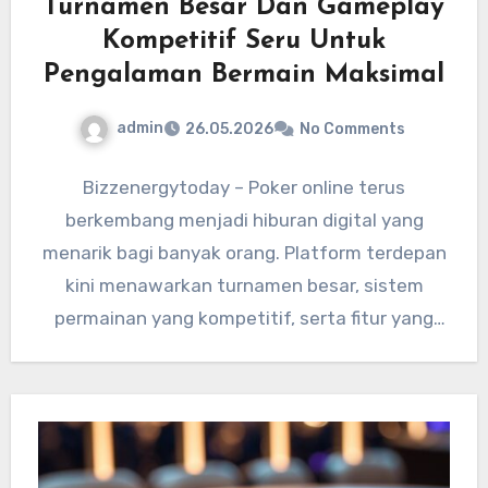
Turnamen Besar Dan Gameplay
Kompetitif Seru Untuk
Pengalaman Bermain Maksimal
admin
26.05.2026
No Comments
Bizzenergytoday – Poker online terus
berkembang menjadi hiburan digital yang
menarik bagi banyak orang. Platform terdepan
kini menawarkan turnamen besar, sistem
permainan yang kompetitif, serta fitur yang
membuat pengalaman bermain…