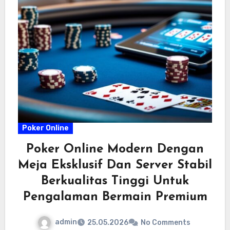
Poker Online
Poker Online Modern Dengan
Meja Eksklusif Dan Server Stabil
Berkualitas Tinggi Untuk
Pengalaman Bermain Premium
admin
25.05.2026
No Comments