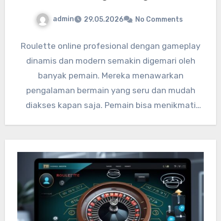
admin
29.05.2026
No Comments
Roulette online profesional dengan gameplay
dinamis dan modern semakin digemari oleh
banyak pemain. Mereka menawarkan
pengalaman bermain yang seru dan mudah
diakses kapan saja. Pemain bisa menikmati
berbagai fitur baru…