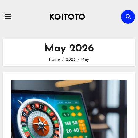
Skip
to
KOITOTO
content
May 2026
Home
2026
May