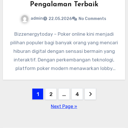
Pengalaman Terbaik
admin
22.05.2026
No Comments
Bizzenergytoday – Poker online kini menjadi
pilihan populer bagi banyak orang yang mencari
hiburan digital dengan sensasi bermain yang
interaktif. Dengan perkembangan teknologi,
platform poker modern menawarkan lobby
yang lengkap…
Posts
1
2
…
4
pagination
Next Page »