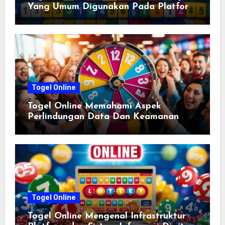
Yang Umum Digunakan Pada Platform
Digital Dengan Mudah dan Seru
Togel Online
Togel Online Memahami Aspek
Perlindungan Data Dan Keamanan
Pengguna Dengan Tips Praktis
Togel Online
Togel Online Mengenal Infrastruktur