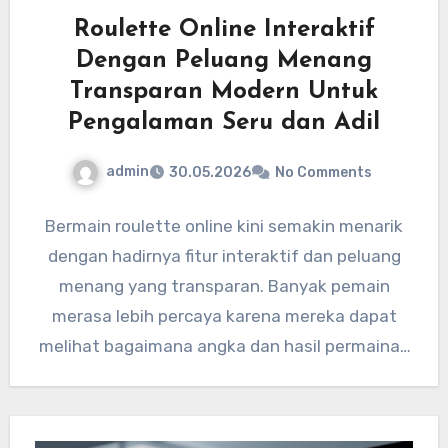
Roulette Online Interaktif
Dengan Peluang Menang
Transparan Modern Untuk
Pengalaman Seru dan Adil
admin
30.05.2026
No Comments
Bermain roulette online kini semakin menarik
dengan hadirnya fitur interaktif dan peluang
menang yang transparan. Banyak pemain
merasa lebih percaya karena mereka dapat
melihat bagaimana angka dan hasil permainan
benar-benar…