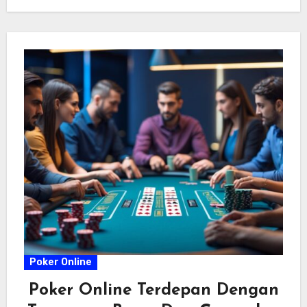
menawarkan…
Poker Online
Poker Online Terdepan Dengan