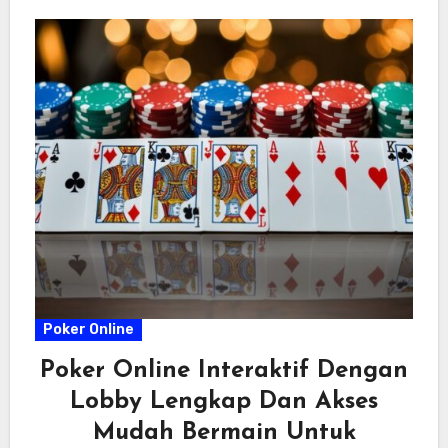
Poker Online
Poker Online Interaktif Dengan
Lobby Lengkap Dan Akses
Mudah Bermain Untuk