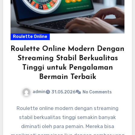
Roulette Online
Roulette Online Modern Dengan
Streaming Stabil Berkualitas
Tinggi untuk Pengalaman
Bermain Terbaik
admin
31.05.2026
No Comments
Roulette online modern dengan streaming
stabil berkualitas tinggi semakin banyak
diminati oleh para pemain. Mereka bisa