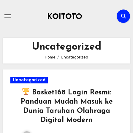
Skip
to
KOITOTO
content
Uncategorized
Home
Uncategorized
Uncategorized
Basket168 Login Resmi:
Panduan Mudah Masuk ke
Dunia Taruhan Olahraga
Digital Modern