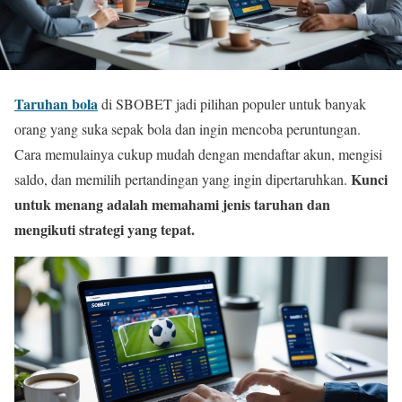
Taruhan bola
di SBOBET jadi pilihan populer untuk banyak
orang yang suka sepak bola dan ingin mencoba peruntungan.
Cara memulainya cukup mudah dengan mendaftar akun, mengisi
Kunci
saldo, dan memilih pertandingan yang ingin dipertaruhkan.
untuk menang adalah memahami jenis taruhan dan
mengikuti strategi yang tepat.