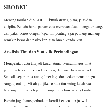
SBOBET
Menang taruhan di SBOBET butuh strategi yang jelas dan
disiplin. Pemain harus paham cara membaca data, mengatur uang,
dan pakai bonus dengan tepat. Ini penting agar peluang menang
semakin besar dan risiko kerugian bisa dikendalikan.
Analisis Tim dan Statistik Pertandingan
Mempelajari data tim jadi kunci utama. Pemain harus lihat
performa terakhir, posisi klasemen, dan hasil head-to-head.
Statistik seperti rata-rata gol per laga dan cedera pemain juga
sangat penting. Misalnya, jika sebuah tim sering kalah saat
tandang, itu bisa jadi pertimbangan sebelum pasang taruhan.
Pemain juga harus perhatikan kondisi cuaca dan jadwal