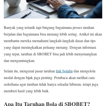
Banyak yang tertarik tapi bingung bagaimana proses taruhan
berjalan dan bagaimana bisa menang lebih sering. Artikel ini akan
membantu mereka memahami langkah-langkah dasar dan tips
yang dapat meningkatkan peluang menang. Dengan informasi
yang tepat, taruhan di SBOBET bisa jadi lebih menyenangkan
dan menguntungkan.
Selain itu, mengenal pasar taruhan
link bolahit
dan mengelola
modal dengan bijak juga penting. Pembaca akan melihat cara
sederhana agar taruhan tidak hanya sekadar hiburan, tetapi juga
memberi hasil yang lebih baik.
Apa Itu Taruhan Bola di SBOBET?