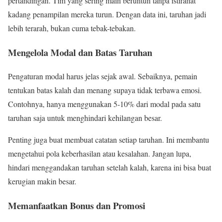
pertandingan. Tim yang sering main beruntun tanpa istirahat
kadang penampilan mereka turun. Dengan data ini, taruhan jadi
lebih terarah, bukan cuma tebak-tebakan.
Mengelola Modal dan Batas Taruhan
Pengaturan modal harus jelas sejak awal. Sebaiknya, pemain
tentukan batas kalah dan menang supaya tidak terbawa emosi.
Contohnya, hanya menggunakan 5-10% dari modal pada satu
taruhan saja untuk menghindari kehilangan besar.
Penting juga buat membuat catatan setiap taruhan. Ini membantu
mengetahui pola keberhasilan atau kesalahan. Jangan lupa,
hindari menggandakan taruhan setelah kalah, karena ini bisa buat
kerugian makin besar.
Memanfaatkan Bonus dan Promosi