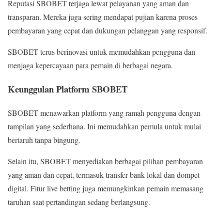
Reputasi SBOBET terjaga lewat pelayanan yang aman dan
transparan. Mereka juga sering mendapat pujian karena proses
pembayaran yang cepat dan dukungan pelanggan yang responsif.
SBOBET terus berinovasi untuk memudahkan pengguna dan
menjaga kepercayaan para pemain di berbagai negara.
Keunggulan Platform SBOBET
SBOBET menawarkan platform yang ramah pengguna dengan
tampilan yang sederhana. Ini memudahkan pemula untuk mulai
bertaruh tanpa bingung.
Selain itu, SBOBET menyediakan berbagai pilihan pembayaran
yang aman dan cepat, termasuk transfer bank lokal dan dompet
digital. Fitur live betting juga memungkinkan pemain memasang
taruhan saat pertandingan sedang berlangsung.