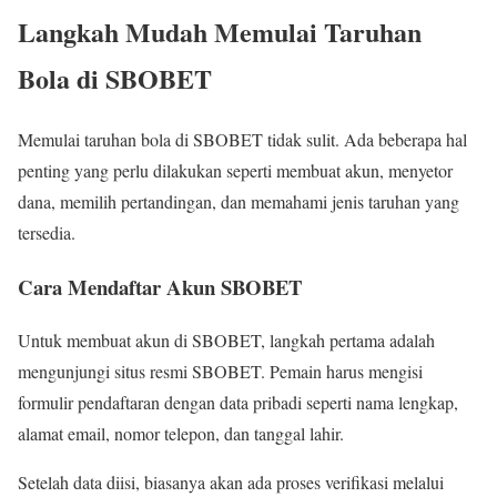
Langkah Mudah Memulai Taruhan
Bola di SBOBET
Memulai taruhan bola di SBOBET tidak sulit. Ada beberapa hal
penting yang perlu dilakukan seperti membuat akun, menyetor
dana, memilih pertandingan, dan memahami jenis taruhan yang
tersedia.
Cara Mendaftar Akun SBOBET
Untuk membuat akun di SBOBET, langkah pertama adalah
mengunjungi situs resmi SBOBET. Pemain harus mengisi
formulir pendaftaran dengan data pribadi seperti nama lengkap,
alamat email, nomor telepon, dan tanggal lahir.
Setelah data diisi, biasanya akan ada proses verifikasi melalui