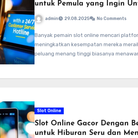
untuk Pemula yang Ingin U
admin
29.08.2025
No Comments
Banyak pemain slot online mencari platf
meningkatkan kesempatan mereka meraih
peluang menang tinggi biasanya menawar
Slot Online
Slot Online Gacor Dengan B
untuk Hiburan Seru dan M