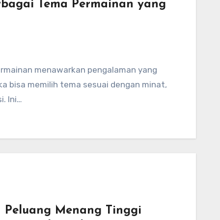
erbagai Tema Permainan yang
 permainan menawarkan pengalaman yang
ka bisa memilih tema sesuai dengan minat,
. Ini…
n Peluang Menang Tinggi