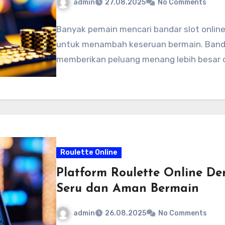
admin
27.08.2025
No Comments
Banyak pemain mencari bandar slot onlin
untuk menambah keseruan bermain. Banda
memberikan peluang menang lebih besar
Roulette Online
Platform Roulette Online D
Seru dan Aman Bermain
admin
26.08.2025
No Comments