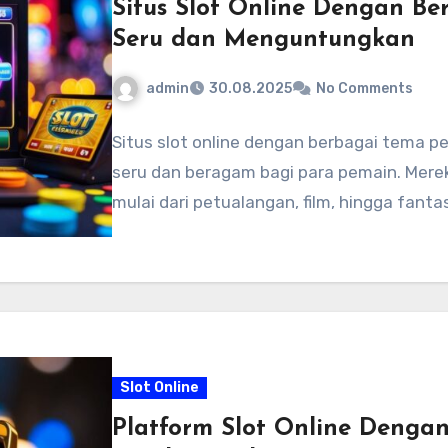
Situs Slot Online Dengan B
Seru dan Menguntungkan
admin
30.08.2025
No Comments
Situs slot online dengan berbagai tema
seru dan beragam bagi para pemain. Mere
mulai dari petualangan, film, hingga fantasi
Slot Online
Platform Slot Online Denga