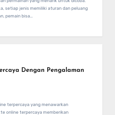
ian permainan yang menarik untuk dicoba.
a, setiap jenis memiliki aturan dan peluang
an, pemain bisa…
rpercaya Dengan Pengalaman
line terpercaya yang menawarkan
tte online terpercaya memberikan