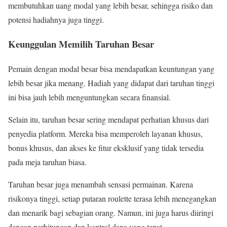
membutuhkan uang modal yang lebih besar, sehingga risiko dan
potensi hadiahnya juga tinggi.
Keunggulan Memilih Taruhan Besar
Pemain dengan modal besar bisa mendapatkan keuntungan yang
lebih besar jika menang. Hadiah yang didapat dari taruhan tinggi
ini bisa jauh lebih menguntungkan secara finansial.
Selain itu, taruhan besar sering mendapat perhatian khusus dari
penyedia platform. Mereka bisa memperoleh layanan khusus,
bonus khusus, dan akses ke fitur eksklusif yang tidak tersedia
pada meja taruhan biasa.
Taruhan besar juga menambah sensasi permainan. Karena
risikonya tinggi, setiap putaran roulette terasa lebih menegangkan
dan menarik bagi sebagian orang. Namun, ini juga harus diiringi
dengan perhitungan dan kontrol dana yang tepat.