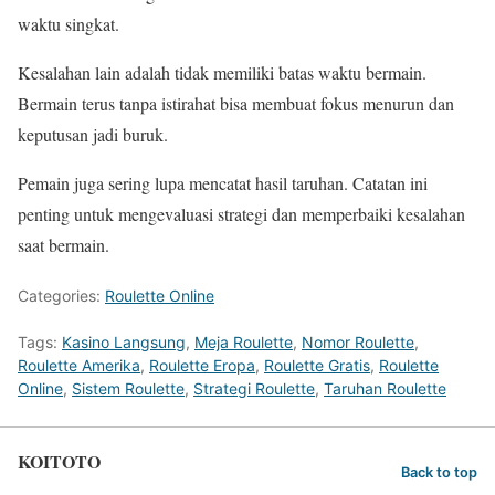
waktu singkat.
Kesalahan lain adalah tidak memiliki batas waktu bermain.
Bermain terus tanpa istirahat bisa membuat fokus menurun dan
keputusan jadi buruk.
Pemain juga sering lupa mencatat hasil taruhan. Catatan ini
penting untuk mengevaluasi strategi dan memperbaiki kesalahan
saat bermain.
Categories:
Roulette Online
Tags:
Kasino Langsung
,
Meja Roulette
,
Nomor Roulette
,
Roulette Amerika
,
Roulette Eropa
,
Roulette Gratis
,
Roulette
Online
,
Sistem Roulette
,
Strategi Roulette
,
Taruhan Roulette
KOITOTO
Back to top