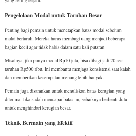
yang sering terjadi.
Pengelolaan Modal untuk Taruhan Besar
Penting bagi pemain untuk menetapkan batas modal sebelum
mulai bertaruh. Mereka harus membagi uang menjadi beberapa
bagian kecil agar tidak habis dalam satu kali putaran.
Misalnya, jika punya modal Rp10 juta, bisa dibagi jadi 20 sesi
taruhan Rp500 ribu. Ini membantu menjaga konsistensi saat kalah
dan memberikan kesempatan menang lebih banyak.
Pemain juga disarankan untuk menuliskan batas kerugian yang
diterima. Jika sudah mencapai batas ini, sebaiknya berhenti dulu
untuk menghindari kerugian besar.
Teknik Bermain yang Efektif