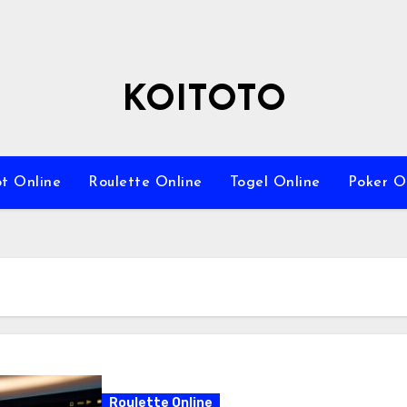
KOITOTO
ot Online
Roulette Online
Togel Online
Poker O
Roulette Online