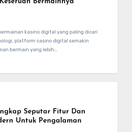
n Keseruan Bermainnya
ermainan kasino digital yang paling dicari
logi, platform casino digital semakin
an bermain yang lebih…
engkap Seputar Fitur Dan
dern Untuk Pengalaman