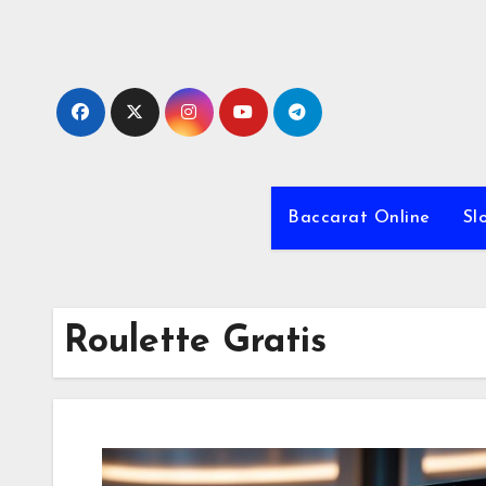
Skip
to
content
Baccarat Online
Sl
Roulette Gratis