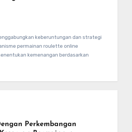
menggabungkan keberuntungan dan strategi
nisme permainan roulette online
g menentukan kemenangan berdasarkan
r Dengan Perkembangan