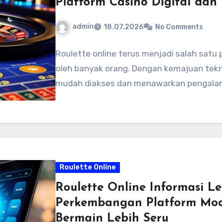
Platform Casino Digital da
admin
18.07.2026
No Comments
Roulette online terus menjadi salah satu p
oleh banyak orang. Dengan kemajuan tekno
mudah diakses dan menawarkan pengalam
Roulette Online
Roulette Online Informasi L
Perkembangan Platform Mo
Bermain Lebih Seru