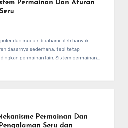
istem Permainan Dan Aturan
Seru
opuler dan mudah dipahami oleh banyak
ran dasarnya sederhana, tapi tetap
dingkan permainan lain. Sistem permainan…
Mekanisme Permainan Dan
k Pengalaman Seru dan