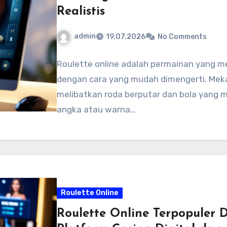
Realistis
admin
19.07.2026
No Comments
Roulette online adalah permainan yang 
dengan cara yang mudah dimengerti. Meka
melibatkan roda berputar dan bola yan
angka atau warna…
Roulette Online
Roulette Online Terpopule