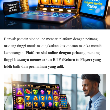
Banyak pemain slot online mencari platform dengan peluang
menang tinggi untuk meningkatkan kesempatan mereka meraih
Platform slot online dengan peluang menang
kemenangan.
tinggi biasanya menawarkan RTP (Return to Player) yang
lebih baik dan permainan yang adil.