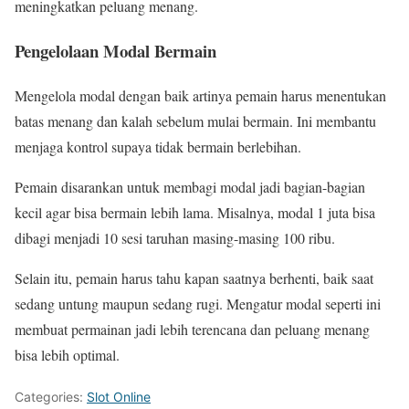
meningkatkan peluang menang.
Pengelolaan Modal Bermain
Mengelola modal dengan baik artinya pemain harus menentukan
batas menang dan kalah sebelum mulai bermain. Ini membantu
menjaga kontrol supaya tidak bermain berlebihan.
Pemain disarankan untuk membagi modal jadi bagian-bagian
kecil agar bisa bermain lebih lama. Misalnya, modal 1 juta bisa
dibagi menjadi 10 sesi taruhan masing-masing 100 ribu.
Selain itu, pemain harus tahu kapan saatnya berhenti, baik saat
sedang untung maupun sedang rugi. Mengatur modal seperti ini
membuat permainan jadi lebih terencana dan peluang menang
bisa lebih optimal.
Categories:
Slot Online