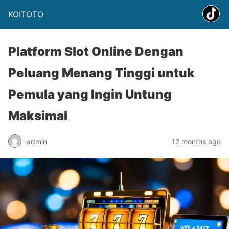
KOITOTO
Platform Slot Online Dengan
Peluang Menang Tinggi untuk
Pemula yang Ingin Untung
Maksimal
admin
12 months ago