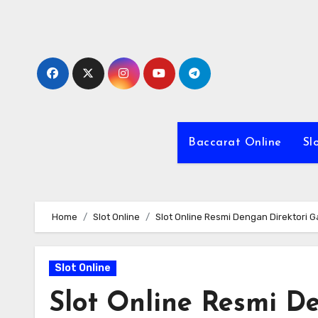
Skip
to
content
Baccarat Online
Sl
Home
Slot Online
Slot Online Resmi Dengan Direktori
Slot Online
Slot Online Resmi D