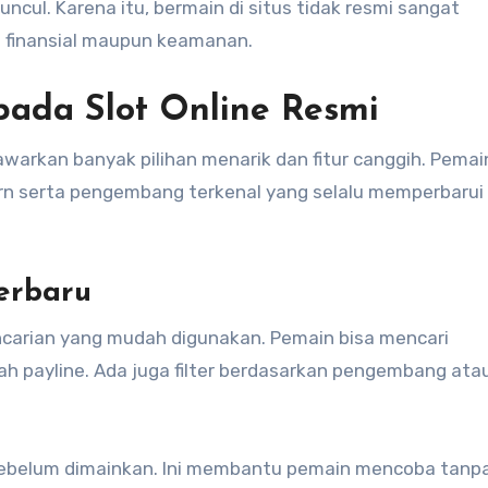
cul. Karena itu, bermain di situs tidak resmi sangat
 finansial maupun keamanan.
pada Slot Online Resmi
awarkan banyak pilihan menarik dan fitur canggih. Pemai
n serta pengembang terkenal yang selalu memperbarui 
Terbaru
encarian yang mudah digunakan. Pemain bisa mencari
ah payline. Ada juga filter berdasarkan pengembang ata
sebelum dimainkan. Ini membantu pemain mencoba tanp