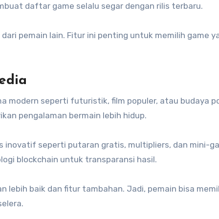
buat daftar game selalu segar dengan rilis terbaru.
dari pemain lain. Fitur ini penting untuk memilih game y
sedia
modern seperti futuristik, film populer, atau budaya p
ikan pengalaman bermain lebih hidup.
 inovatif seperti putaran gratis, multipliers, dan mini-
gi blockchain untuk transparansi hasil.
an lebih baik dan fitur tambahan. Jadi, pemain bisa memil
selera.