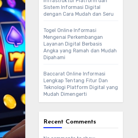
Infrastruktur Platform dan
Sistem Informasi Digital
dengan Cara Mudah dan Seru
Togel Online Informasi
Mengenai Perkembangan
Layanan Digital Berbasis
Angka yang Ramah dan Mudah
Dipahami
Baccarat Online Informasi
Lengkap Tentang Fitur Dan
Teknologi Platform Digital yang
Mudah Dimengerti
Recent Comments