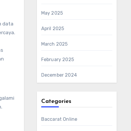
May 2025
n data
April 2025
ercaya.
March 2025
as
an
February 2025
December 2024
ngalami
Categories
.
Baccarat Online