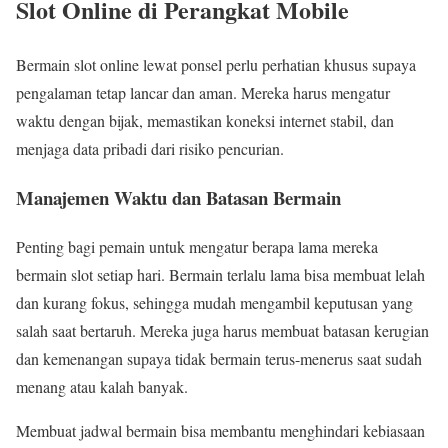
Slot Online di Perangkat Mobile
Bermain slot online lewat ponsel perlu perhatian khusus supaya
pengalaman tetap lancar dan aman. Mereka harus mengatur
waktu dengan bijak, memastikan koneksi internet stabil, dan
menjaga data pribadi dari risiko pencurian.
Manajemen Waktu dan Batasan Bermain
Penting bagi pemain untuk mengatur berapa lama mereka
bermain slot setiap hari. Bermain terlalu lama bisa membuat lelah
dan kurang fokus, sehingga mudah mengambil keputusan yang
salah saat bertaruh. Mereka juga harus membuat batasan kerugian
dan kemenangan supaya tidak bermain terus-menerus saat sudah
menang atau kalah banyak.
Membuat jadwal bermain bisa membantu menghindari kebiasaan