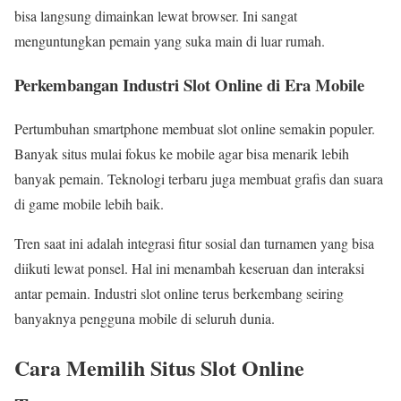
bisa langsung dimainkan lewat browser. Ini sangat
menguntungkan pemain yang suka main di luar rumah.
Perkembangan Industri Slot Online di Era Mobile
Pertumbuhan smartphone membuat slot online semakin populer.
Banyak situs mulai fokus ke mobile agar bisa menarik lebih
banyak pemain. Teknologi terbaru juga membuat grafis dan suara
di game mobile lebih baik.
Tren saat ini adalah integrasi fitur sosial dan turnamen yang bisa
diikuti lewat ponsel. Hal ini menambah keseruan dan interaksi
antar pemain. Industri slot online terus berkembang seiring
banyaknya pengguna mobile di seluruh dunia.
Cara Memilih Situs Slot Online