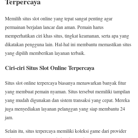
Terpercaya
Memilih situs slot online yang tepat sangat penting agar
permainan berjalan lancar dan aman. Pemain harus
memperhatikan ciri khas situs, tingkat keamanan, serta apa yang
dikatakan pengguna lain. Hal-hal ini membantu memastikan situs
yang dipilih memberikan layanan terbaik.
Ciri-ciri Situs Slot Online Terpercaya
Situs slot online terpercaya biasanya menawarkan banyak fitur
yang membuat pemain nyaman. Situs tersebut memiliki tampilan
yang mudah digunakan dan sistem transaksi yang cepat. Mereka
juga menyediakan layanan pelanggan yang siap membantu 24
jam.
Selain itu, situs terpercaya memiliki koleksi game dari provider