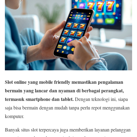
Slot online yang mobile friendly memastikan pengalaman
bermain yang lancar dan nyaman di berbagai perangkat,
termasuk smartphone dan tablet.
Dengan teknologi ini, siapa
saja bisa bermain dengan mudah tanpa perlu repot menggunakan
komputer.
Banyak situs slot terpercaya juga memberikan layanan pelanggan