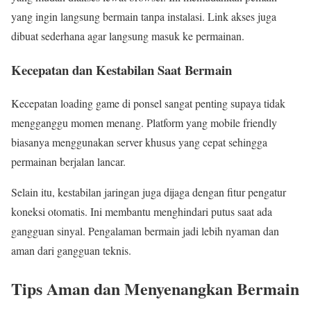
yang ingin langsung bermain tanpa instalasi. Link akses juga
dibuat sederhana agar langsung masuk ke permainan.
Kecepatan dan Kestabilan Saat Bermain
Kecepatan loading game di ponsel sangat penting supaya tidak
mengganggu momen menang. Platform yang mobile friendly
biasanya menggunakan server khusus yang cepat sehingga
permainan berjalan lancar.
Selain itu, kestabilan jaringan juga dijaga dengan fitur pengatur
koneksi otomatis. Ini membantu menghindari putus saat ada
gangguan sinyal. Pengalaman bermain jadi lebih nyaman dan
aman dari gangguan teknis.
Tips Aman dan Menyenangkan Bermain