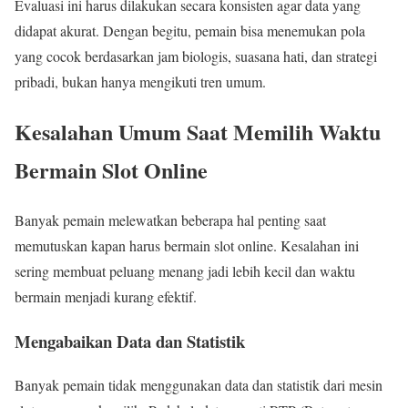
Evaluasi ini harus dilakukan secara konsisten agar data yang
didapat akurat. Dengan begitu, pemain bisa menemukan pola
yang cocok berdasarkan jam biologis, suasana hati, dan strategi
pribadi, bukan hanya mengikuti tren umum.
Kesalahan Umum Saat Memilih Waktu
Bermain Slot Online
Banyak pemain melewatkan beberapa hal penting saat
memutuskan kapan harus bermain slot online. Kesalahan ini
sering membuat peluang menang jadi lebih kecil dan waktu
bermain menjadi kurang efektif.
Mengabaikan Data dan Statistik
Banyak pemain tidak menggunakan data dan statistik dari mesin