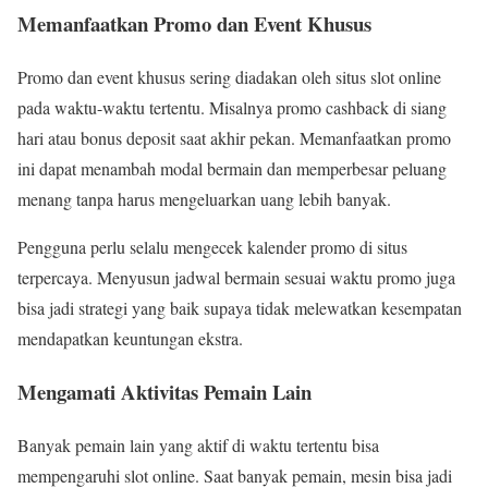
Memanfaatkan Promo dan Event Khusus
Promo dan event khusus sering diadakan oleh situs slot online
pada waktu-waktu tertentu. Misalnya promo cashback di siang
hari atau bonus deposit saat akhir pekan. Memanfaatkan promo
ini dapat menambah modal bermain dan memperbesar peluang
menang tanpa harus mengeluarkan uang lebih banyak.
Pengguna perlu selalu mengecek kalender promo di situs
terpercaya. Menyusun jadwal bermain sesuai waktu promo juga
bisa jadi strategi yang baik supaya tidak melewatkan kesempatan
mendapatkan keuntungan ekstra.
Mengamati Aktivitas Pemain Lain
Banyak pemain lain yang aktif di waktu tertentu bisa
mempengaruhi slot online. Saat banyak pemain, mesin bisa jadi