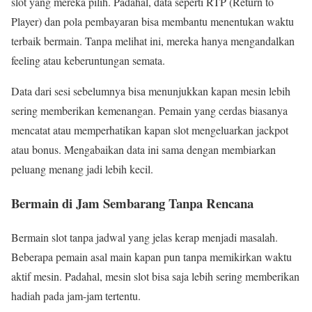
slot yang mereka pilih. Padahal, data seperti RTP (Return to
Player) dan pola pembayaran bisa membantu menentukan waktu
terbaik bermain. Tanpa melihat ini, mereka hanya mengandalkan
feeling atau keberuntungan semata.
Data dari sesi sebelumnya bisa menunjukkan kapan mesin lebih
sering memberikan kemenangan. Pemain yang cerdas biasanya
mencatat atau memperhatikan kapan slot mengeluarkan jackpot
atau bonus. Mengabaikan data ini sama dengan membiarkan
peluang menang jadi lebih kecil.
Bermain di Jam Sembarang Tanpa Rencana
Bermain slot tanpa jadwal yang jelas kerap menjadi masalah.
Beberapa pemain asal main kapan pun tanpa memikirkan waktu
aktif mesin. Padahal, mesin slot bisa saja lebih sering memberikan
hadiah pada jam-jam tertentu.