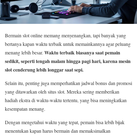
Bermain slot online memang menyenangkan, tapi banyak yang
bertanya kapan waktu terbaik untuk memainkannya agar peluang
Waktu terbaik biasanya saat pemain
menang lebih besar.
sedikit, seperti tengah malam hingga pagi hari, karena mesin
slot cenderung lebih longgar saat sepi.
Selain itu, penting juga memperhatikan jadwal bonus dan promosi
yang ditawarkan oleh situs slot. Mereka sering memberikan
hadiah ekstra di waktu-waktu tertentu, yang bisa meningkatkan
kesempatan menang.
Dengan mengetahui waktu yang tepat, pemain bisa lebih bijak
menentukan kapan harus bermain dan memaksimalkan