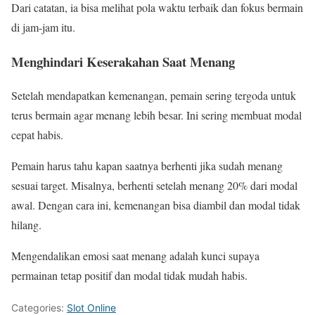
Dari catatan, ia bisa melihat pola waktu terbaik dan fokus bermain
di jam-jam itu.
Menghindari Keserakahan Saat Menang
Setelah mendapatkan kemenangan, pemain sering tergoda untuk
terus bermain agar menang lebih besar. Ini sering membuat modal
cepat habis.
Pemain harus tahu kapan saatnya berhenti jika sudah menang
sesuai target. Misalnya, berhenti setelah menang 20% dari modal
awal. Dengan cara ini, kemenangan bisa diambil dan modal tidak
hilang.
Mengendalikan emosi saat menang adalah kunci supaya
permainan tetap positif dan modal tidak mudah habis.
Categories:
Slot Online