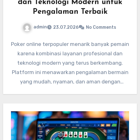
dan Teknologi Modern untuk
Pengalaman Terbaik
admin
23.07.2026
No Comments
Poker online terpopuler menarik banyak pemain
karena kombinasi layanan profesional dan
teknologi modern yang terus berkembang.
Platform ini menawarkan pengalaman bermain
yang mudah, nyaman, dan aman dengan
dukungan teknologi canggih.…