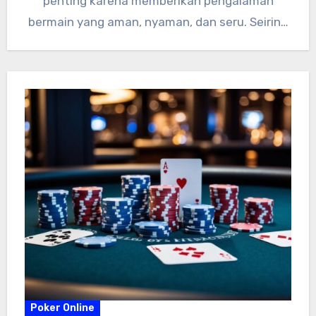
penting karena memberikan pengalaman
bermain yang aman, nyaman, dan seru. Seiring
perkembangan teknologi, pemain…
Poker Online