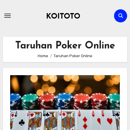
Skip
to
KOITOTO
content
Taruhan Poker Online
Home
Taruhan Poker Online