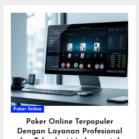
Poker Online
Poker Online Terpopuler
Dengan Layanan Profesional