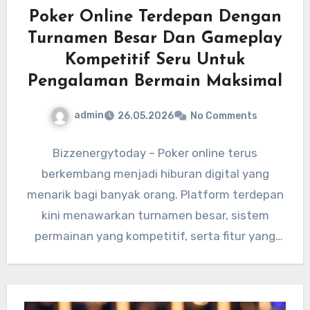
Poker Online Terdepan Dengan
Turnamen Besar Dan Gameplay
Kompetitif Seru Untuk
Pengalaman Bermain Maksimal
admin
26.05.2026
No Comments
Bizzenergytoday – Poker online terus
berkembang menjadi hiburan digital yang
menarik bagi banyak orang. Platform terdepan
kini menawarkan turnamen besar, sistem
permainan yang kompetitif, serta fitur yang
membuat pengalaman bermain…