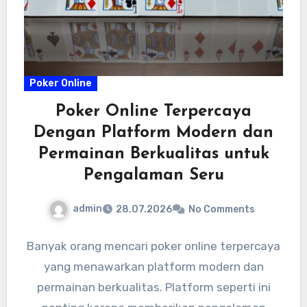
Poker Online
Poker Online Terpercaya
Dengan Platform Modern dan
Permainan Berkualitas untuk
Pengalaman Seru
admin
28.07.2026
No Comments
Banyak orang mencari poker online terpercaya
yang menawarkan platform modern dan
permainan berkualitas. Platform seperti ini