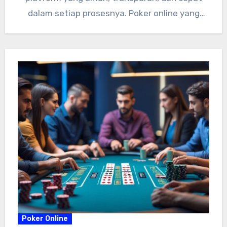
dalam setiap prosesnya. Poker online yang
menawarkan…
Poker Online