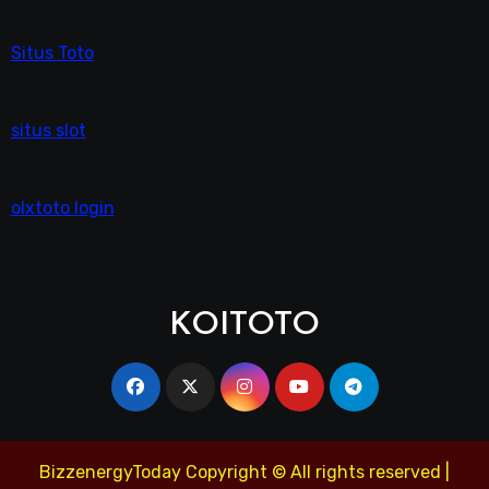
Situs Toto
situs slot
olxtoto login
KOITOTO
BizzenergyToday Copyright © All rights reserved
|