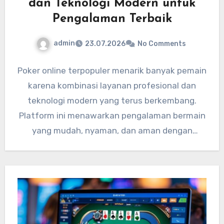
dan Teknologi Modern untuk
Pengalaman Terbaik
admin
23.07.2026
No Comments
Poker online terpopuler menarik banyak pemain
karena kombinasi layanan profesional dan
teknologi modern yang terus berkembang.
Platform ini menawarkan pengalaman bermain
yang mudah, nyaman, dan aman dengan
dukungan teknologi canggih.…