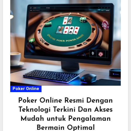
Poker Online
Poker Online Resmi Dengan
Teknologi Terkini Dan Akses
Mudah untuk Pengalaman
Bermain Optimal