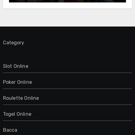
Category
Slot Online
Poker Online
Roulette Online
Togel Online
Bacca