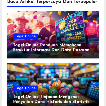
Baca Artikel Terpercaya Dan Terpopuler
Togel Online
Togel Online Panduan Memahami
Struktur Informasi Dan Data Pasaran
Dengan Mudah dan Lengkap
Togel Online
Togel Online Tinjauan Mengenai
Penyajian Data Historis dan Statistik