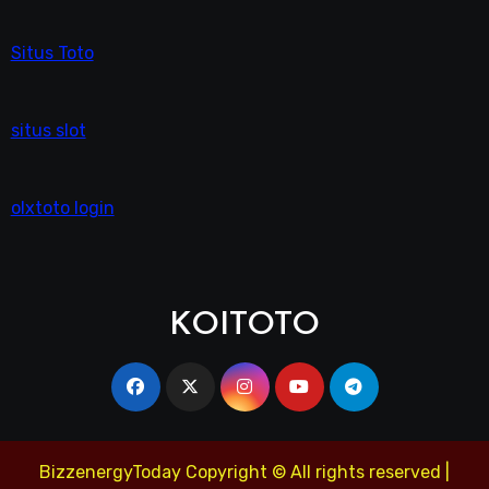
Situs Toto
situs slot
olxtoto login
KOITOTO
BizzenergyToday Copyright © All rights reserved
|