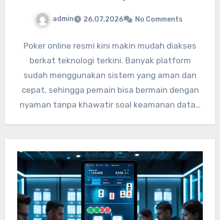
admin
26.07.2026
No Comments
Poker online resmi kini makin mudah diakses
berkat teknologi terkini. Banyak platform
sudah menggunakan sistem yang aman dan
cepat, sehingga pemain bisa bermain dengan
nyaman tanpa khawatir soal keamanan data…