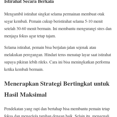
Istirahat Secara Berkala
Mengambil istirahat singkat selama permainan membuat otak
segar kembali. Pemain cukup beristirahat selama 5-10 menit
setelah 30-60 menit bermain. Ini membantu mengurangi stres dan
menjaga fokus agar tetap tajam.
Selama istirahat, pemain bisa berjalan-jalan sejenak atau
melakukan peregangan. Hindari terus menatap layar saat istirahat
supaya pikiran lebih rileks. Cara ini bisa meningkatkan performa
ketika kembali bermain.
Menerapkan Strategi Bertingkat untuk
Hasil Maksimal
Pendekatan yang rapi dan bertahap bisa membantu pemain tetap
fokus dan mengelola taruhan dengan baik. Selain itu, mengenali