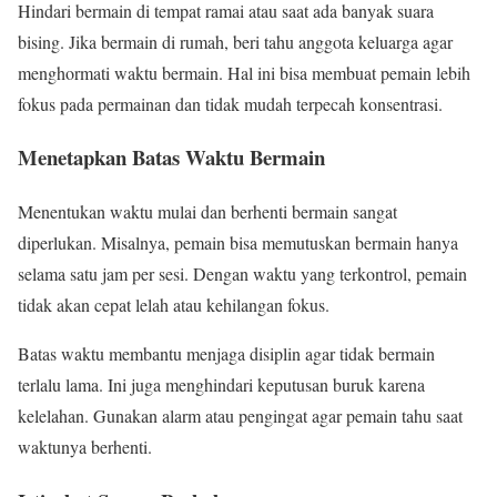
Hindari bermain di tempat ramai atau saat ada banyak suara
bising. Jika bermain di rumah, beri tahu anggota keluarga agar
menghormati waktu bermain. Hal ini bisa membuat pemain lebih
fokus pada permainan dan tidak mudah terpecah konsentrasi.
Menetapkan Batas Waktu Bermain
Menentukan waktu mulai dan berhenti bermain sangat
diperlukan. Misalnya, pemain bisa memutuskan bermain hanya
selama satu jam per sesi. Dengan waktu yang terkontrol, pemain
tidak akan cepat lelah atau kehilangan fokus.
Batas waktu membantu menjaga disiplin agar tidak bermain
terlalu lama. Ini juga menghindari keputusan buruk karena
kelelahan. Gunakan alarm atau pengingat agar pemain tahu saat
waktunya berhenti.