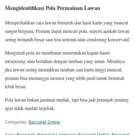
Mengidentifikasi Pola Permainan Lawan
Memperhatikan cara lawan bertaruh dan hasil kartu yang muncul
sangat berguna. Pemain dapat mencari pola, seperti apakah lawan
sering bertaruh besar saat tren tertentu atau cenderung konservatif.
Mengenali pola ini membantu menentukan kapan harus
menyerang atau bertahan dengan taruhan yang aman. Misalnya,
jika lawan sering menaikkan taruhan saat kartu tinggi muncul,
pemain bisa menunggu momen yang lebih pasti untuk bertaruh
lebih besar.
Pola lawan bukan jaminan mutlak, tapi bisa jadi petunjuk penting
agar tidak mudah terjebak.
Categories:
Baccarat Online
Tags:
Baccarat
,
Baccarat Langsung
,
Baccarat Online
,
Baccarat