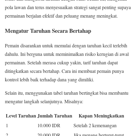
pola lawan dan terus menyesuaikan strategi sangat penting supaya
permainan berjalan efektif dan peluang menang meningkat.
Mengatur Taruhan Secara Bertahap
Pemain disarankan untuk memulai dengan taruhan kecil terlebih
dahulu. Ini berguna untuk meminimalkan risiko kerugian di awal
permainan. Setelah merasa cukup yakin, tarif taruhan dapat
ditingkatkan secara bertahap. Cara ini membuat pemain punya
kontrol lebih baik terhadap dana yang dimiliki.
Selain itu, menggunakan tabel taruhan bertingkat bisa membantu
mengatur langkah selanjutnya. Misalnya:
Level Taruhan
Jumlah Taruhan
Kapan Meningkatkan
1
10.000 IDR
Setelah 2 kemenangan
2
20.000 IDR
Jika menang berturut-turut