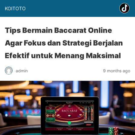
KOITOTO
Tips Bermain Baccarat Online
Agar Fokus dan Strategi Berjalan
Efektif untuk Menang Maksimal
admin
9 months ago