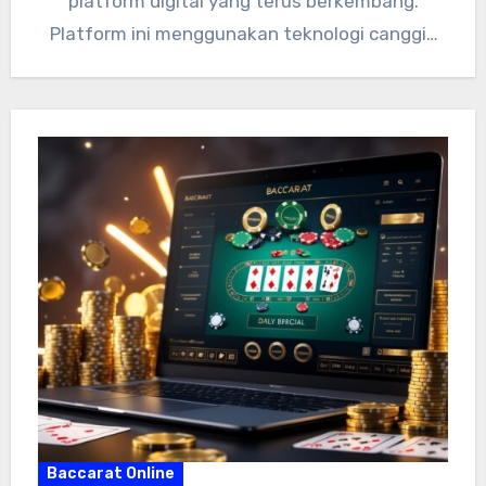
platform digital yang terus berkembang.
Platform ini menggunakan teknologi canggih
untuk memberikan pengalaman…
Baccarat Online