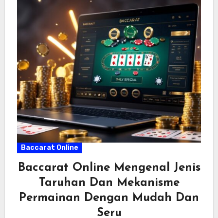
Baccarat Online
Baccarat Online Mengenal Jenis
Taruhan Dan Mekanisme
Permainan Dengan Mudah Dan
Seru