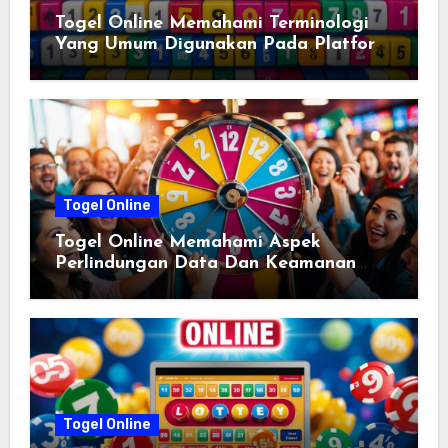
Togel Online Memahami Terminologi
Yang Umum Digunakan Pada Platform
Digital Dengan Mudah dan Seru
Togel Online
Togel Online Memahami Aspek
Perlindungan Data Dan Keamanan
Pengguna Dengan Tips Praktis
Togel Online