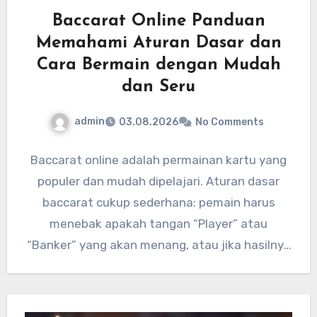
Baccarat Online Panduan
Memahami Aturan Dasar dan
Cara Bermain dengan Mudah
dan Seru
admin
03.08.2026
No Comments
Baccarat online adalah permainan kartu yang
populer dan mudah dipelajari. Aturan dasar
baccarat cukup sederhana: pemain harus
menebak apakah tangan “Player” atau
“Banker” yang akan menang, atau jika hasilnya
seri.…