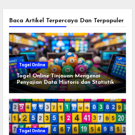
Baca Artikel Terpercaya Dan Terpopuler
Togel Online
Togel Online Tinjauan Mengenai
Penyajian Data Historis dan Statistik
untuk Pemula
Togel Online