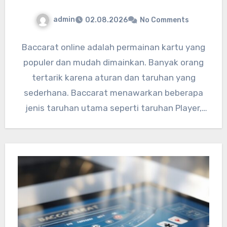
admin
02.08.2026
No Comments
Baccarat online adalah permainan kartu yang
populer dan mudah dimainkan. Banyak orang
tertarik karena aturan dan taruhan yang
sederhana. Baccarat menawarkan beberapa
jenis taruhan utama seperti taruhan Player,
Banker, dan…