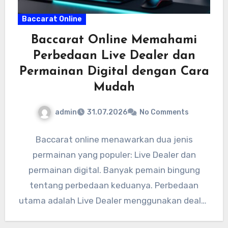
Baccarat Online
Baccarat Online Memahami
Perbedaan Live Dealer dan
Permainan Digital dengan Cara
Mudah
admin
31.07.2026
No Comments
Baccarat online menawarkan dua jenis
permainan yang populer: Live Dealer dan
permainan digital. Banyak pemain bingung
tentang perbedaan keduanya. Perbedaan
utama adalah Live Dealer menggunakan dealer
nyata yang bermain secara…