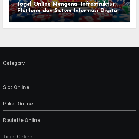
Togel Online Mengenal Infrastruktur
Platform dan Sistem Informasi Digital
dengan Cara Mudah dan Seru
Category
Slot Online
Poker Online
Roulette Online
Togel Online