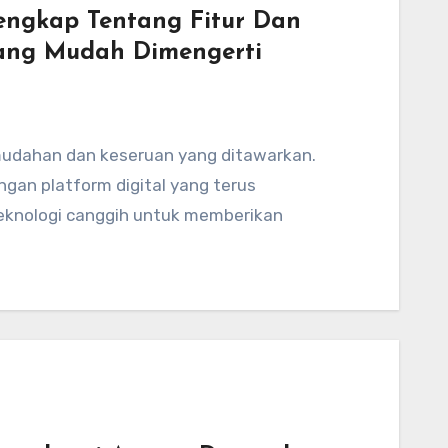
Lengkap Tentang Fitur Dan
 yang Mudah Dimengerti
mudahan dan keseruan yang ditawarkan.
gan platform digital yang terus
eknologi canggih untuk memberikan