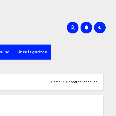
nline
Uncategorized
Home
Baccarat Langsung