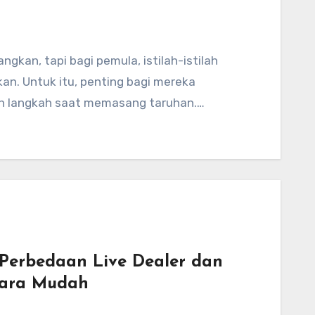
gkan, tapi bagi pemula, istilah-istilah
n. Untuk itu, penting bagi mereka
ah langkah saat memasang taruhan.…
Perbedaan Live Dealer dan
Cara Mudah