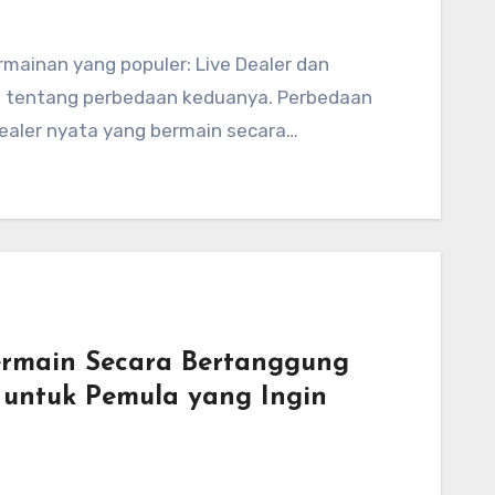
mainan yang populer: Live Dealer dan
ng tentang perbedaan keduanya. Perbedaan
ealer nyata yang bermain secara…
ermain Secara Bertanggung
 untuk Pemula yang Ingin