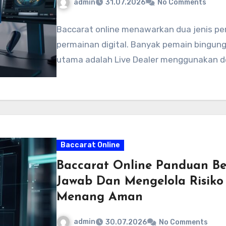
admin
31.07.2026
No Comments
Baccarat online menawarkan dua jenis per
permainan digital. Banyak pemain bingu
utama adalah Live Dealer menggunakan d
Baccarat Online
Baccarat Online Panduan B
Jawab Dan Mengelola Risiko
Menang Aman
admin
30.07.2026
No Comments