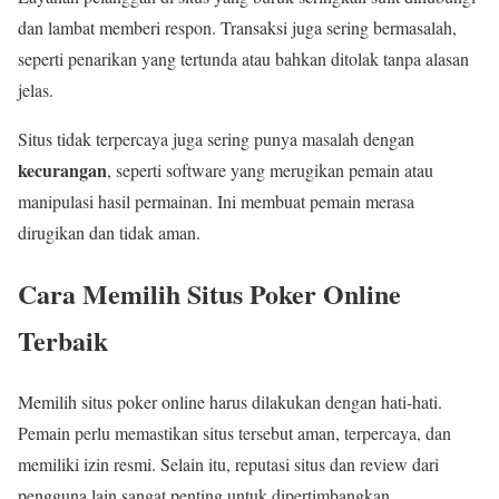
dan lambat memberi respon. Transaksi juga sering bermasalah,
seperti penarikan yang tertunda atau bahkan ditolak tanpa alasan
jelas.
Situs tidak terpercaya juga sering punya masalah dengan
kecurangan
, seperti software yang merugikan pemain atau
manipulasi hasil permainan. Ini membuat pemain merasa
dirugikan dan tidak aman.
Cara Memilih Situs Poker Online
Terbaik
Memilih situs poker online harus dilakukan dengan hati-hati.
Pemain perlu memastikan situs tersebut aman, terpercaya, dan
memiliki izin resmi. Selain itu, reputasi situs dan review dari
pengguna lain sangat penting untuk dipertimbangkan.