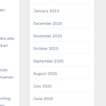
in.
January 2026
December 2025
November 2025
jika ada
tkan.
October 2025
September 2025
ntoh
August 2025
rmainan
July 2025
enting
June 2025
smi