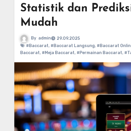
Statistik dan Predi
Mudah
By
admin
29.09.2025
#Baccarat
,
#Baccarat Langsung
,
#Baccarat Onlin
Baccarat
,
#Meja Baccarat
,
#Permainan Baccarat
,
#T