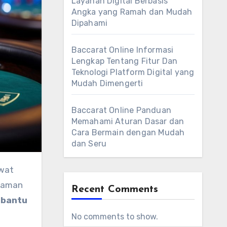
Layanan Digital Berbasis
Angka yang Ramah dan Mudah
Dipahami
Baccarat Online Informasi
Lengkap Tentang Fitur Dan
Teknologi Platform Digital yang
Mudah Dimengerti
Baccarat Online Panduan
Memahami Aturan Dasar dan
Cara Bermain dengan Mudah
dan Seru
alaman
Recent Comments
mbantu
No comments to show.