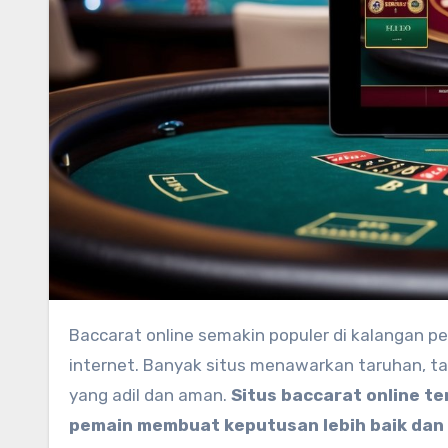
Baccarat online semakin populer di kalangan pemain yang ingin menikmati permainan dengan mudah lewat
internet. Banyak situs menawarkan taruhan, t
yang adil dan aman.
Situs baccarat online t
pemain membuat keputusan lebih baik dan