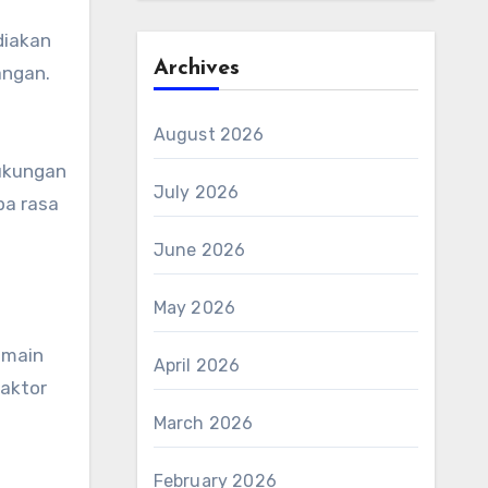
diakan
Archives
angan.
August 2026
dukungan
July 2026
pa rasa
June 2026
May 2026
emain
April 2026
aktor
March 2026
February 2026