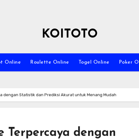
KOITOTO
ot Online
Roulette Online
Togel Online
Poker O
ya dengan Statistik dan Prediksi Akurat untuk Menang Mudah
ne Terpercaya dengan