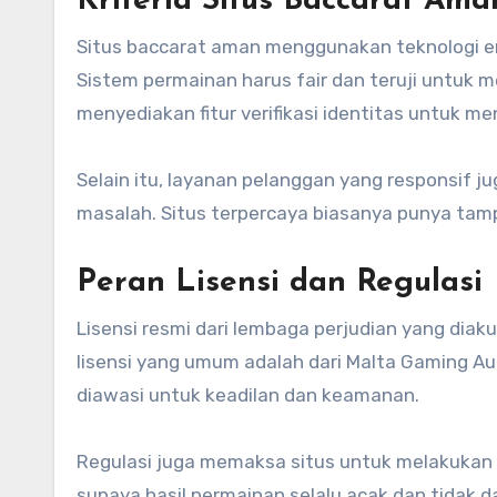
Kriteria Situs Baccarat Ama
Situs baccarat aman menggunakan teknologi enk
Sistem permainan harus fair dan teruji untuk m
menyediakan fitur verifikasi identitas untuk m
Selain itu, layanan pelanggan yang responsif 
masalah. Situs terpercaya biasanya punya tam
Peran Lisensi dan Regulasi
Lisensi resmi dari lembaga perjudian yang dia
lisensi yang umum adalah dari Malta Gaming A
diawasi untuk keadilan dan keamanan.
Regulasi juga memaksa situs untuk melakukan 
supaya hasil permainan selalu acak dan tidak dap