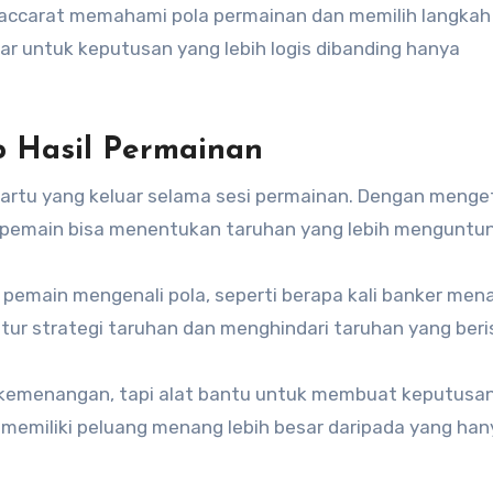
baccarat memahami pola permainan dan memilih langkah
ar untuk keputusan yang lebih logis dibanding hanya
p Hasil Permainan
artu yang keluar selama sesi permainan. Dengan menge
e, pemain bisa menentukan taruhan yang lebih menguntu
 pemain mengenali pola, seperti berapa kali banker men
r strategi taruhan dan menghindari taruhan yang beris
n kemenangan, tapi alat bantu untuk membuat keputusan
a memiliki peluang menang lebih besar daripada yang han