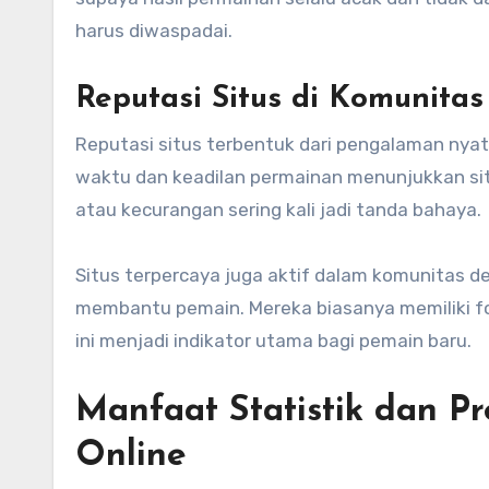
harus diwaspadai.
Reputasi Situs di Komunita
Reputasi situs terbentuk dari pengalaman nya
waktu dan keadilan permainan menunjukkan situ
atau kecurangan sering kali jadi tanda bahaya.
Situs terpercaya juga aktif dalam komunitas d
membantu pemain. Mereka biasanya memiliki for
ini menjadi indikator utama bagi pemain baru.
Manfaat Statistik dan Pr
Online