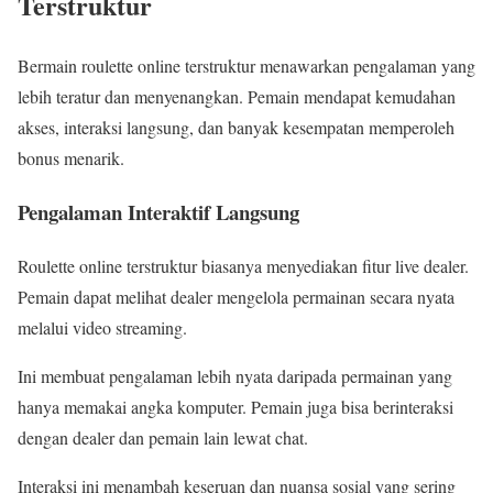
Terstruktur
Bermain roulette online terstruktur menawarkan pengalaman yang
lebih teratur dan menyenangkan. Pemain mendapat kemudahan
akses, interaksi langsung, dan banyak kesempatan memperoleh
bonus menarik.
Pengalaman Interaktif Langsung
Roulette online terstruktur biasanya menyediakan fitur live dealer.
Pemain dapat melihat dealer mengelola permainan secara nyata
melalui video streaming.
Ini membuat pengalaman lebih nyata daripada permainan yang
hanya memakai angka komputer. Pemain juga bisa berinteraksi
dengan dealer dan pemain lain lewat chat.
Interaksi ini menambah keseruan dan nuansa sosial yang sering