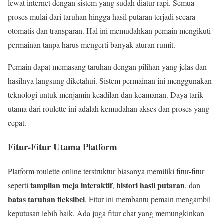
lewat internet dengan sistem yang sudah diatur rapi. Semua
proses mulai dari taruhan hingga hasil putaran terjadi secara
otomatis dan transparan. Hal ini memudahkan pemain mengikuti
permainan tanpa harus mengerti banyak aturan rumit.
Pemain dapat memasang taruhan dengan pilihan yang jelas dan
hasilnya langsung diketahui. Sistem permainan ini menggunakan
teknologi untuk menjamin keadilan dan keamanan. Daya tarik
utama dari roulette ini adalah kemudahan akses dan proses yang
cepat.
Fitur-Fitur Utama Platform
Platform roulette online terstruktur biasanya memiliki fitur-fitur
tampilan meja interaktif
histori hasil putaran
seperti
,
, dan
batas taruhan fleksibel
. Fitur ini membantu pemain mengambil
keputusan lebih baik. Ada juga fitur chat yang memungkinkan