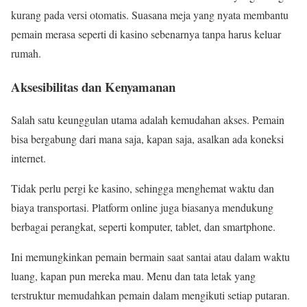
kurang pada versi otomatis. Suasana meja yang nyata membantu
pemain merasa seperti di kasino sebenarnya tanpa harus keluar
rumah.
Aksesibilitas dan Kenyamanan
Salah satu keunggulan utama adalah kemudahan akses. Pemain
bisa bergabung dari mana saja, kapan saja, asalkan ada koneksi
internet.
Tidak perlu pergi ke kasino, sehingga menghemat waktu dan
biaya transportasi. Platform online juga biasanya mendukung
berbagai perangkat, seperti komputer, tablet, dan smartphone.
Ini memungkinkan pemain bermain saat santai atau dalam waktu
luang, kapan pun mereka mau. Menu dan tata letak yang
terstruktur memudahkan pemain dalam mengikuti setiap putaran.