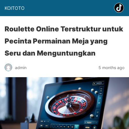
KOITOTO
Roulette Online Terstruktur untuk
Pecinta Permainan Meja yang
Seru dan Menguntungkan
admin
5 months ago