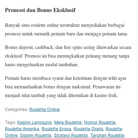
Promosi dan Bonus Eksklusif
Banyak situs roulette online terstruktur menyediakan berbagai
promosi untuk menarik pemain baru dan menjaga pemain lama.
Bonus deposit, cashback, dan free spins sering ditawarkan secara
eksklusif. Promosi ini bisa meningkatkan peluang menang tanpa
harus mengeluarkan modal tambahan.
Pemain harus membaca syarat dan ketentuan dengan teliti agar
bisa memanfaatkan bonus dengan maksimal. Penawaran ini
menjadi nilai tambah yang tidak ditemukan di kasino fisik.
Categories:
Roulette Online
Tags:
Kasino Langsung
,
Meja Roulette
,
Nomor Roulette
,
Roulette Amerika
,
Roulette Eropa
,
Roulette Gratis
,
Roulette
Online
,
Sistem Roulette
,
Strategi Roulette
,
Taruhan Roulette