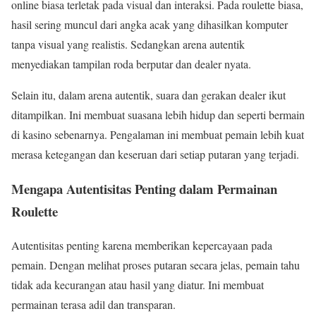
online biasa terletak pada visual dan interaksi. Pada roulette biasa,
hasil sering muncul dari angka acak yang dihasilkan komputer
tanpa visual yang realistis. Sedangkan arena autentik
menyediakan tampilan roda berputar dan dealer nyata.
Selain itu, dalam arena autentik, suara dan gerakan dealer ikut
ditampilkan. Ini membuat suasana lebih hidup dan seperti bermain
di kasino sebenarnya. Pengalaman ini membuat pemain lebih kuat
merasa ketegangan dan keseruan dari setiap putaran yang terjadi.
Mengapa Autentisitas Penting dalam Permainan
Roulette
Autentisitas penting karena memberikan kepercayaan pada
pemain. Dengan melihat proses putaran secara jelas, pemain tahu
tidak ada kecurangan atau hasil yang diatur. Ini membuat
permainan terasa adil dan transparan.