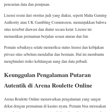
pencurian data dan penipuan.
Lisensi resmi dari otoritas judi yang diakui, seperti Malta Gaming
Authority atau UK Gambling Commission, menunjukkan bahwa
situs tersebut diawasi dan diatur secara ketat. Lisensi ini
memastikan permainan berjalan sesuai aturan dan fair.
Pemain sebaiknya selalu memeriksa status lisensi dan kebijakan
privasi situs sebelum mendaftar dan bermain. Hal ini membantu
menghindari risiko kehilangan uang dan data pribadi.
Keunggulan Pengalaman Putaran
Autentik di Arena Roulette Online
Arena Roulette Online menawarkan pengalaman yang sangat
dekat dengan permainan di kasino nyata. Pemain bisa merasakan