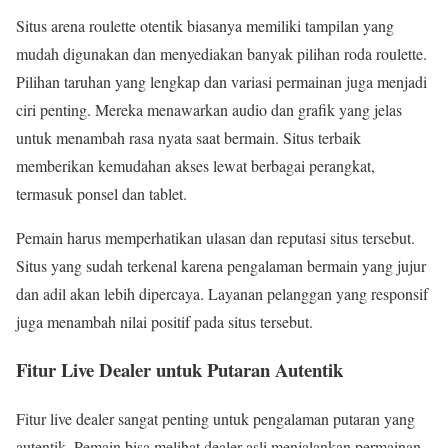
Situs arena roulette otentik biasanya memiliki tampilan yang
mudah digunakan dan menyediakan banyak pilihan roda roulette.
Pilihan taruhan yang lengkap dan variasi permainan juga menjadi
ciri penting. Mereka menawarkan audio dan grafik yang jelas
untuk menambah rasa nyata saat bermain. Situs terbaik
memberikan kemudahan akses lewat berbagai perangkat,
termasuk ponsel dan tablet.
Pemain harus memperhatikan ulasan dan reputasi situs tersebut.
Situs yang sudah terkenal karena pengalaman bermain yang jujur
dan adil akan lebih dipercaya. Layanan pelanggan yang responsif
juga menambah nilai positif pada situs tersebut.
Fitur Live Dealer untuk Putaran Autentik
Fitur live dealer sangat penting untuk pengalaman putaran yang
autentik. Pemain bisa melihat dealer asli menjalankan permainan