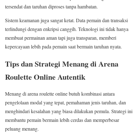
tersendat dan taruhan diproses tanpa hambatan.
Sistem keamanan juga sangat ketat. Data pemain dan transaksi
terlindungi dengan enkripsi canggih. Teknologi ini tidak hanya
membuat permainan aman tapi juga transparan, memberi
kepercayaan lebih pada pemain saat bermain taruhan nyata.
Tips dan Strategi Menang di Arena
Roulette Online Autentik
Menang di arena roulette online butuh kombinasi antara
pengelolaan modal yang tepat, pemahaman jenis taruhan, dan
menghindari kesalahan yang biasa dilakukan pemula. Strategi ini
membantu pemain bermain lebih cerdas dan memperbesar
peluang menang.