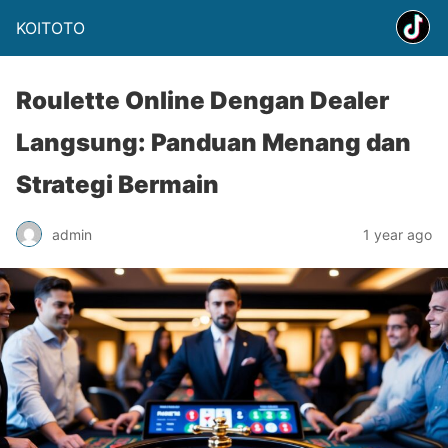
KOITOTO
Roulette Online Dengan Dealer
Langsung: Panduan Menang dan
Strategi Bermain
admin
1 year ago