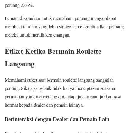
peluang 2,63%.
Pemain disarankan untuk memahami peluang ini agar dapat
membuat taruhan yang lebih strategis, mengoptimalkan peluang
mereka untuk meraih kemenangan.
Etiket Ketika Bermain Roulette
Langsung
Memahami etiket saat bermain roulette langsung sangatlah
penting. Sikap yang baik tidak hanya menciptakan suasana
permainan yang menyenangkan, tetapi juga menunjukkan rasa
hormat kepada dealer dan pemain lainnya.
Berinteraksi dengan Dealer dan Pemain Lain