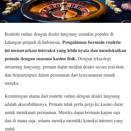
Roulette online dengan dealer langsung semakin populer di
Pengalaman bermain roulette
kalangan penjudi di Indonesia.
ini menawarkan interaksi yang lebih nyata dan mendekatkan
pemain dengan suasana kasino fisik.
Dengan teknologi
streaming langsung, pemain dapat melihat dealer secara real-time
dan berpartisipasi dalam permainan dari kenyamanan rumah
mereka.
Keuntungan utama dari roulette online dengan dealer langsung
adalah aksesibilitasnya. Pemain tidak perlu pergi ke kasino darat
untuk menikmati permainan. Mereka dapat bermain kapan saja
dan di mana saja, selama mereka memiliki koneksi internet yang
stabil.