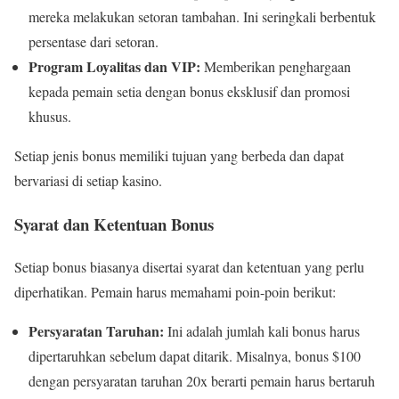
mereka melakukan setoran tambahan. Ini seringkali berbentuk
persentase dari setoran.
Program Loyalitas dan VIP:
Memberikan penghargaan
kepada pemain setia dengan bonus eksklusif dan promosi
khusus.
Setiap jenis bonus memiliki tujuan yang berbeda dan dapat
bervariasi di setiap kasino.
Syarat dan Ketentuan Bonus
Setiap bonus biasanya disertai syarat dan ketentuan yang perlu
diperhatikan. Pemain harus memahami poin-poin berikut:
Persyaratan Taruhan:
Ini adalah jumlah kali bonus harus
dipertaruhkan sebelum dapat ditarik. Misalnya, bonus $100
dengan persyaratan taruhan 20x berarti pemain harus bertaruh