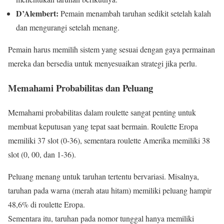
D’Alembert:
Pemain menambah taruhan sedikit setelah kalah
dan mengurangi setelah menang.
Pemain harus memilih sistem yang sesuai dengan gaya permainan
mereka dan bersedia untuk menyesuaikan strategi jika perlu.
Memahami Probabilitas dan Peluang
Memahami probabilitas dalam roulette sangat penting untuk
membuat keputusan yang tepat saat bermain. Roulette Eropa
memiliki 37 slot (0-36), sementara roulette Amerika memiliki 38
slot (0, 00, dan 1-36).
Peluang menang untuk taruhan tertentu bervariasi. Misalnya,
taruhan pada warna (merah atau hitam) memiliki peluang hampir
48,6% di roulette Eropa.
Sementara itu, taruhan pada nomor tunggal hanya memiliki