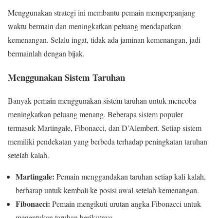
Menggunakan strategi ini membantu pemain memperpanjang
waktu bermain dan meningkatkan peluang mendapatkan
kemenangan. Selalu ingat, tidak ada jaminan kemenangan, jadi
bermainlah dengan bijak.
Menggunakan Sistem Taruhan
Banyak pemain menggunakan sistem taruhan untuk mencoba
meningkatkan peluang menang. Beberapa sistem populer
termasuk Martingale, Fibonacci, dan D’Alembert. Setiap sistem
memiliki pendekatan yang berbeda terhadap peningkatan taruhan
setelah kalah.
Martingale:
Pemain menggandakan taruhan setiap kali kalah,
berharap untuk kembali ke posisi awal setelah kemenangan.
Fibonacci:
Pemain mengikuti urutan angka Fibonacci untuk
menentukan taruhan berikutnya.