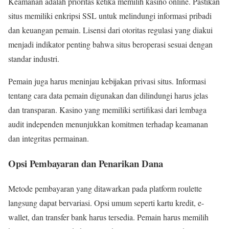
Keamanan adalah prioritas ketika memilih kasino online. Pastikan
situs memiliki enkripsi SSL untuk melindungi informasi pribadi
dan keuangan pemain. Lisensi dari otoritas regulasi yang diakui
menjadi indikator penting bahwa situs beroperasi sesuai dengan
standar industri.
Pemain juga harus meninjau kebijakan privasi situs. Informasi
tentang cara data pemain digunakan dan dilindungi harus jelas
dan transparan. Kasino yang memiliki sertifikasi dari lembaga
audit independen menunjukkan komitmen terhadap keamanan
dan integritas permainan.
Opsi Pembayaran dan Penarikan Dana
Metode pembayaran yang ditawarkan pada platform roulette
langsung dapat bervariasi. Opsi umum seperti kartu kredit, e-
wallet, dan transfer bank harus tersedia. Pemain harus memilih