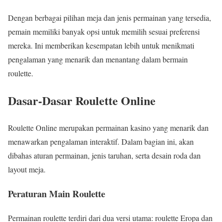
Dengan berbagai pilihan meja dan jenis permainan yang tersedia,
pemain memiliki banyak opsi untuk memilih sesuai preferensi
mereka. Ini memberikan kesempatan lebih untuk menikmati
pengalaman yang menarik dan menantang dalam bermain
roulette.
Dasar-Dasar Roulette Online
Roulette Online merupakan permainan kasino yang menarik dan
menawarkan pengalaman interaktif. Dalam bagian ini, akan
dibahas aturan permainan, jenis taruhan, serta desain roda dan
layout meja.
Peraturan Main Roulette
Permainan roulette terdiri dari dua versi utama: roulette Eropa dan