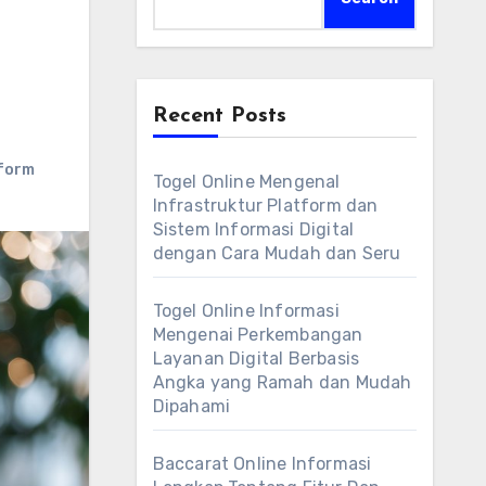
Recent Posts
form
Togel Online Mengenal
Infrastruktur Platform dan
Sistem Informasi Digital
dengan Cara Mudah dan Seru
Togel Online Informasi
Mengenai Perkembangan
Layanan Digital Berbasis
Angka yang Ramah dan Mudah
Dipahami
Baccarat Online Informasi