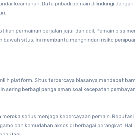
andar keamanan. Data pribadi pemain dilindungi dengan
ri.
astikan permainan berjalan jujur dan adil. Pemain bisa m
ian bawah situs. Ini membantu menghindari risiko penipu
milih platform. Situs terpercaya biasanya mendapat ban
main sering berbagi pengalaman soal kecepatan pembaya
a mereka serius menjaga kepercayaan pemain. Reputasi
game dan kemudahan akses di berbagai perangkat. Hal i
ali lagi.