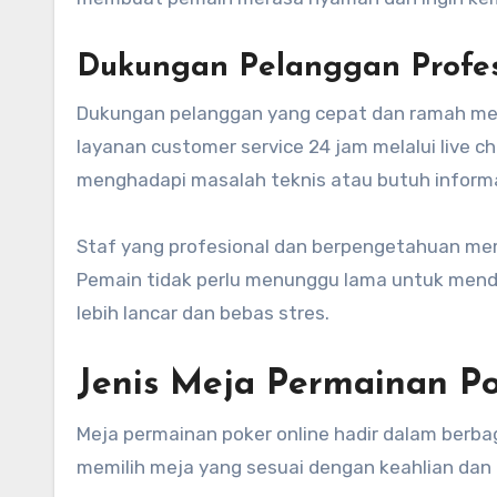
Dukungan Pelanggan Profes
Dukungan pelanggan yang cepat dan ramah menj
layanan customer service 24 jam melalui live 
menghadapi masalah teknis atau butuh informa
Staf yang profesional dan berpengetahuan me
Pemain tidak perlu menunggu lama untuk men
lebih lancar dan bebas stres.
Jenis Meja Permainan Po
Meja permainan poker online hadir dalam berbag
memilih meja yang sesuai dengan keahlian dan