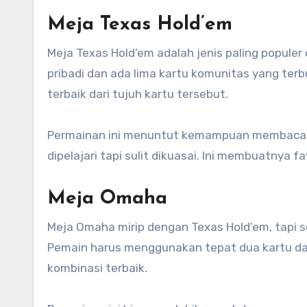
Meja Texas Hold’em
Meja Texas Hold’em adalah jenis paling popule
pribadi dan ada lima kartu komunitas yang ter
terbaik dari tujuh kartu tersebut.
Permainan ini menuntut kemampuan membaca la
dipelajari tapi sulit dikuasai. Ini membuatnya
Meja Omaha
Meja Omaha mirip dengan Texas Hold’em, tapi 
Pemain harus menggunakan tepat dua kartu da
kombinasi terbaik.