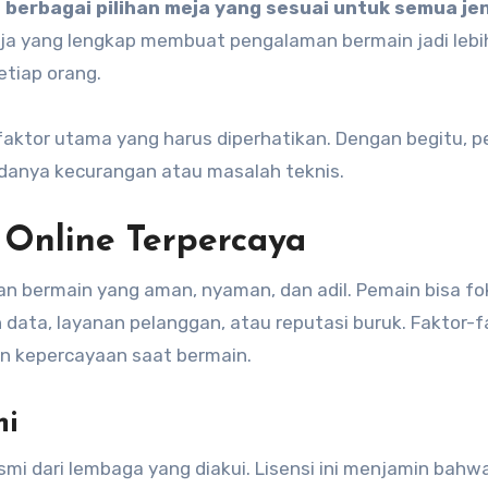
berbagai pilihan meja yang sesuai untuk semua jen
a yang lengkap membuat pengalaman bermain jadi lebi
tiap orang.
 faktor utama yang harus diperhatikan. Dengan begitu, 
danya kecurangan atau masalah teknis.
Online Terpercaya
n bermain yang aman, nyaman, dan adil. Pemain bisa fo
ata, layanan pelanggan, atau reputasi buruk. Faktor-fa
n kepercayaan saat bermain.
mi
esmi dari lembaga yang diakui. Lisensi ini menjamin bahw