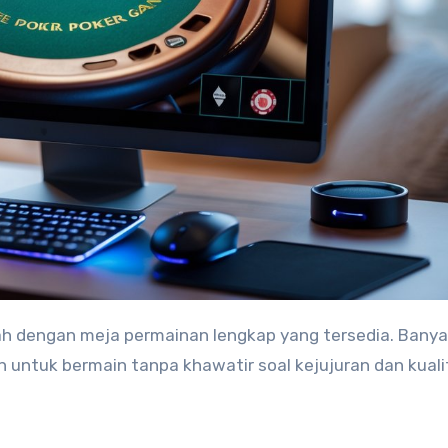
ntuk bermain tanpa khawatir soal kejujuran dan kuali