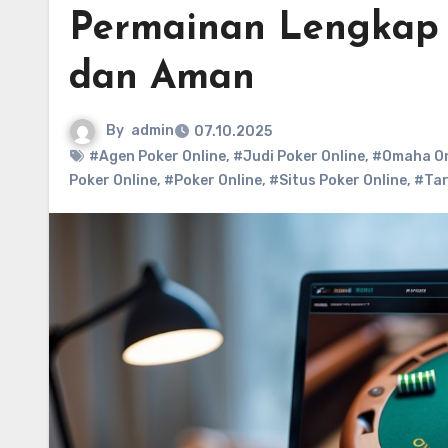
Permainan Lengkap 
dan Aman
By
admin
07.10.2025
#Agen Poker Online
,
#Judi Poker Online
,
#Omaha On
Poker Online
,
#Poker Online
,
#Situs Poker Online
,
#Tar