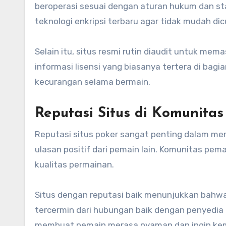
beroperasi sesuai dengan aturan hukum dan st
teknologi enkripsi terbaru agar tidak mudah dicu
Selain itu, situs resmi rutin diaudit untuk mem
informasi lisensi yang biasanya tertera di bag
kecurangan selama bermain.
Reputasi Situs di Komunitas
Reputasi situs poker sangat penting dalam me
ulasan positif dari pemain lain. Komunitas pe
kualitas permainan.
Situs dengan reputasi baik menunjukkan bahw
tercermin dari hubungan baik dengan penyedia 
membuat pemain merasa nyaman dan ingin kemb