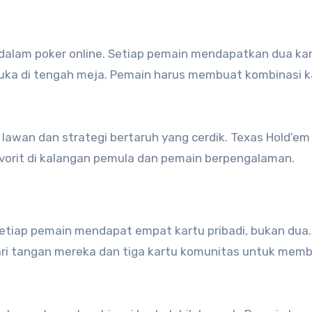
r dalam poker online. Setiap pemain mendapatkan dua ka
buka di tengah meja. Pemain harus membuat kombinasi k
wan dan strategi bertaruh yang cerdik. Texas Hold’e
 favorit di kalangan pemula dan pemain berpengalaman.
setiap pemain mendapat empat kartu pribadi, bukan dua.
ri tangan mereka dan tiga kartu komunitas untuk mem