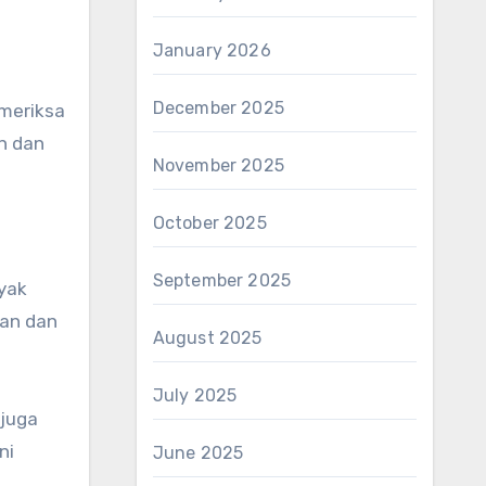
January 2026
December 2025
emeriksa
an dan
November 2025
October 2025
September 2025
yak
ran dan
August 2025
July 2025
 juga
ni
June 2025