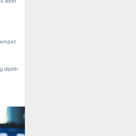
s lebih
t empat
 dipilih