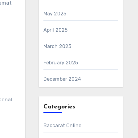
hemat
May 2025
April 2025
March 2025
February 2025
December 2024
sonal.
Categories
Baccarat Online