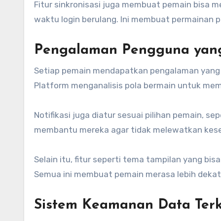
Fitur sinkronisasi juga membuat pemain bisa
waktu login berulang. Ini membuat permainan pok
Pengalaman Pengguna yang 
Setiap pemain mendapatkan pengalaman yang d
Platform menganalisis pola bermain untuk me
Notifikasi juga diatur sesuai pilihan pemain, s
membantu mereka agar tidak melewatkan kes
Selain itu, fitur seperti tema tampilan yang bi
Semua ini membuat pemain merasa lebih dekat
Sistem Keamanan Data Terk