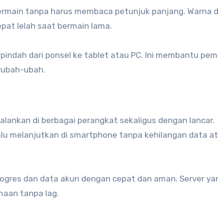
rmain tanpa harus membaca petunjuk panjang. Warna d
epat lelah saat bermain lama.
indah dari ponsel ke tablet atau PC. Ini membantu pem
rubah-ubah.
lankan di berbagai perangkat sekaligus dengan lancar.
lalu melanjutkan di smartphone tanpa kehilangan data a
ogres dan data akun dengan cepat dan aman. Server ya
aan tanpa lag.