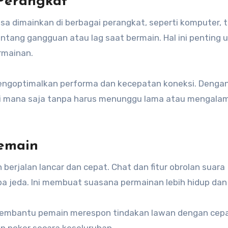
Perangkat
a dimainkan di berbagai perangkat, seperti komputer, t
entang gangguan atau lag saat bermain. Hal ini penting 
rmainan.
engoptimalkan performa dan kecepatan koneksi. Dengan 
n di mana saja tanpa harus menunggu lama atau mengalam
Pemain
berjalan lancar dan cepat. Chat dan fitur obrolan suara
 jeda. Ini membuat suasana permainan lebih hidup dan 
 membantu pemain merespon tindakan lawan dengan cepat
n poker secara keseluruhan.