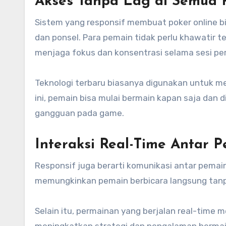
Akses Tanpa Lag di Semua 
Sistem yang responsif membuat poker online bis
dan ponsel. Para pemain tidak perlu khawatir t
menjaga fokus dan konsentrasi selama sesi pe
Teknologi terbaru biasanya digunakan untuk m
ini, pemain bisa mulai bermain kapan saja da
gangguan pada game.
Interaksi Real-Time Antar 
Responsif juga berarti komunikasi antar pemain 
memungkinkan pemain berbicara langsung tanpa
Selain itu, permainan yang berjalan real-time
meningkatkan strategi dan pengalaman bermai