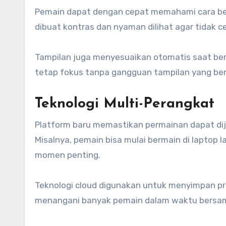
Pemain dapat dengan cepat memahami cara be
dibuat kontras dan nyaman dilihat agar tidak c
Tampilan juga menyesuaikan otomatis saat berp
tetap fokus tanpa gangguan tampilan yang be
Teknologi Multi-Perangkat
Platform baru memastikan permainan dapat dija
Misalnya, pemain bisa mulai bermain di laptop 
momen penting.
Teknologi cloud digunakan untuk menyimpan pr
menangani banyak pemain dalam waktu bersam