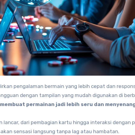
irkan pengalaman bermain yang lebih cepat dan respons
angguan dengan tampilan yang mudah digunakan di berb
i membuat permainan jadi lebih seru dan menyenan
 lancar, dari pembagian kartu hingga interaksi dengan 
asakan sensasi langsung tanpa lag atau hambatan.