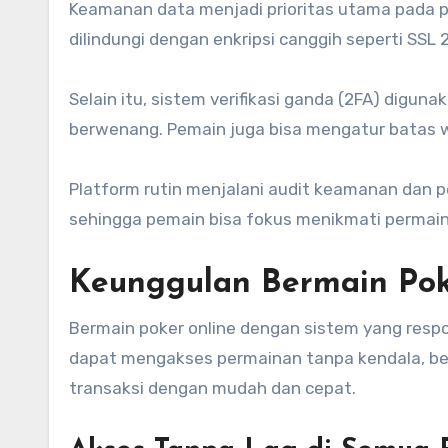
Keamanan data menjadi prioritas utama pada pl
dilindungi dengan enkripsi canggih seperti SSL 
Selain itu, sistem verifikasi ganda (2FA) digun
berwenang. Pemain juga bisa mengatur batas w
Platform rutin menjalani audit keamanan dan 
sehingga pemain bisa fokus menikmati permai
Keunggulan Bermain Pok
Bermain poker online dengan sistem yang res
dapat mengakses permainan tanpa kendala, ber
transaksi dengan mudah dan cepat.