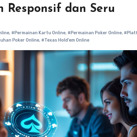
 Responsif dan Seru
line
,
#Permainan Kartu Online
,
#Permainan Poker Online
,
#Plat
uhan Poker Online
,
#Texas Hold'em Online