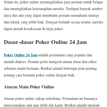
Selain itu, poker online memungkinkan para pemain untuk belajar
dan meningkatkan keterampilan mereka. Terdapat banyak sumber
daya dan alat yang dapat membantu pemain memahami strategi
dan teknik yang lebih baik. Dengan berlatih secara teratur, mereka
dapat meraih kesuksesan di meja poker.
Dasar-dasar Poker Online 24 Jam
Poker Online 24 Jam
adalah permainan yang populer dan
mudah diakses. Pemain perlu mengerti aturan dasar dan etiket
sebelum mulai bermain. Berikut adalah beberapa poin penting
tentang cara bermain poker online dengan baik.
Aturan Main Poker Online
Aturan poker online cukup sederhana. Permainan ini biasanya
menggunakan satu atau lebih dek kartu. Berikut adalah langkah-