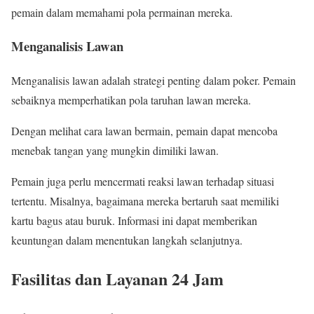
pemain dalam memahami pola permainan mereka.
Menganalisis Lawan
Menganalisis lawan adalah strategi penting dalam poker. Pemain
sebaiknya memperhatikan pola taruhan lawan mereka.
Dengan melihat cara lawan bermain, pemain dapat mencoba
menebak tangan yang mungkin dimiliki lawan.
Pemain juga perlu mencermati reaksi lawan terhadap situasi
tertentu. Misalnya, bagaimana mereka bertaruh saat memiliki
kartu bagus atau buruk. Informasi ini dapat memberikan
keuntungan dalam menentukan langkah selanjutnya.
Fasilitas dan Layanan 24 Jam