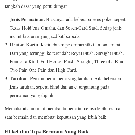
langkah dasar yang perlu diingat:
Jenis Permainan
: Biasanya, ada beberapa jenis poker seperti
Texas Hold’em, Omaha, dan Seven-Card Stud. Setiap jenis
memiliki aturan yang sedikit berbeda.
Urutan Kartu
: Kartu dalam poker memiliki urutan tertentu.
Dari yang tertinggi ke terendah: Royal Flush, Straight Flush,
Four of a Kind, Full House, Flush, Straight, Three of a Kind,
Two Pair, One Pair, dan High Card.
Taruhan
: Pemain perlu memasang taruhan. Ada beberapa
jenis taruhan, seperti blind dan ante, tergantung pada
permainan yang dipilih.
Memahami aturan ini membantu pemain merasa lebih nyaman
saat bermain dan membuat keputusan yang lebih baik.
Etiket dan Tips Bermain Yang Baik