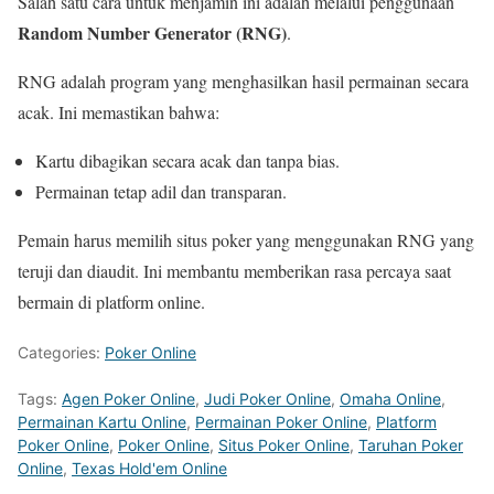
Salah satu cara untuk menjamin ini adalah melalui penggunaan
Random Number Generator (RNG)
.
RNG adalah program yang menghasilkan hasil permainan secara
acak. Ini memastikan bahwa:
Kartu dibagikan secara acak dan tanpa bias.
Permainan tetap adil dan transparan.
Pemain harus memilih situs poker yang menggunakan RNG yang
teruji dan diaudit. Ini membantu memberikan rasa percaya saat
bermain di platform online.
Categories:
Poker Online
Tags:
Agen Poker Online
,
Judi Poker Online
,
Omaha Online
,
Permainan Kartu Online
,
Permainan Poker Online
,
Platform
Poker Online
,
Poker Online
,
Situs Poker Online
,
Taruhan Poker
Online
,
Texas Hold'em Online