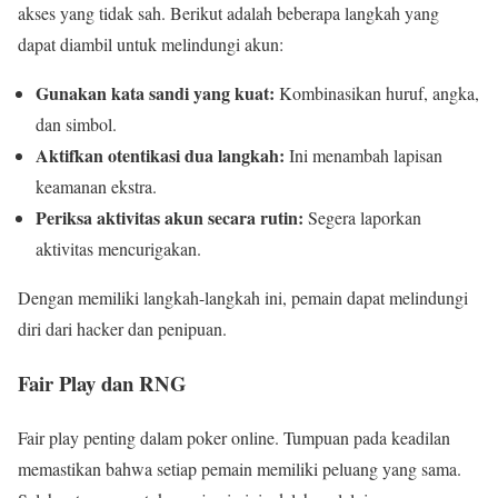
akses yang tidak sah. Berikut adalah beberapa langkah yang
dapat diambil untuk melindungi akun:
Gunakan kata sandi yang kuat:
Kombinasikan huruf, angka,
dan simbol.
Aktifkan otentikasi dua langkah:
Ini menambah lapisan
keamanan ekstra.
Periksa aktivitas akun secara rutin:
Segera laporkan
aktivitas mencurigakan.
Dengan memiliki langkah-langkah ini, pemain dapat melindungi
diri dari hacker dan penipuan.
Fair Play dan RNG
Fair play penting dalam poker online. Tumpuan pada keadilan
memastikan bahwa setiap pemain memiliki peluang yang sama.