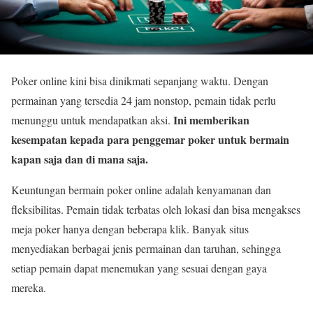
Poker online kini bisa dinikmati sepanjang waktu. Dengan
permainan yang tersedia 24 jam nonstop, pemain tidak perlu
Ini memberikan
menunggu untuk mendapatkan aksi.
kesempatan kepada para penggemar poker untuk bermain
kapan saja dan di mana saja.
Keuntungan bermain poker online adalah kenyamanan dan
fleksibilitas. Pemain tidak terbatas oleh lokasi dan bisa mengakses
meja poker hanya dengan beberapa klik. Banyak situs
menyediakan berbagai jenis permainan dan taruhan, sehingga
setiap pemain dapat menemukan yang sesuai dengan gaya
mereka.