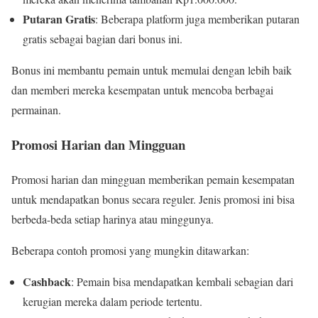
Putaran Gratis
: Beberapa platform juga memberikan putaran
gratis sebagai bagian dari bonus ini.
Bonus ini membantu pemain untuk memulai dengan lebih baik
dan memberi mereka kesempatan untuk mencoba berbagai
permainan.
Promosi Harian dan Mingguan
Promosi harian dan mingguan memberikan pemain kesempatan
untuk mendapatkan bonus secara reguler. Jenis promosi ini bisa
berbeda-beda setiap harinya atau minggunya.
Beberapa contoh promosi yang mungkin ditawarkan:
Cashback
: Pemain bisa mendapatkan kembali sebagian dari
kerugian mereka dalam periode tertentu.