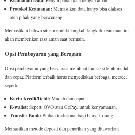
Keamanan Data:
Penyimpanan data dengan aman.
Protokol Keamanan:
Memastikan data hanya bisa diakses
oleh pihak yang berwenang.
Memastikan bahwa situs memiliki langkah-langkah keamanan ini
akan memberikan rasa aman saat bermain.
Opsi Pembayaran yang Beragam
Opsi pembayaran yang bervariasi membuat transaksi lebih mudah
dan cepat. Platform terbaik harus menyediakan berbagai metode,
seperti:
Kartu Kredit/Debit:
Mudah dan cepat.
E-wallet:
Seperti OVO atau GoPay, untuk kenyamanan.
Transfer Bank:
Pilihan tradisional bagi banyak orang.
Memastikan metode deposit dan penarikan yang ditawarkan