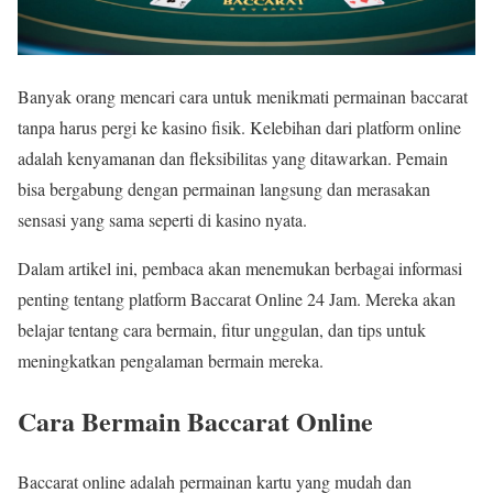
Banyak orang mencari cara untuk menikmati permainan baccarat
tanpa harus pergi ke kasino fisik. Kelebihan dari platform online
adalah kenyamanan dan fleksibilitas yang ditawarkan. Pemain
bisa bergabung dengan permainan langsung dan merasakan
sensasi yang sama seperti di kasino nyata.
Dalam artikel ini, pembaca akan menemukan berbagai informasi
penting tentang platform Baccarat Online 24 Jam. Mereka akan
belajar tentang cara bermain, fitur unggulan, dan tips untuk
meningkatkan pengalaman bermain mereka.
Cara Bermain Baccarat Online
Baccarat online adalah permainan kartu yang mudah dan