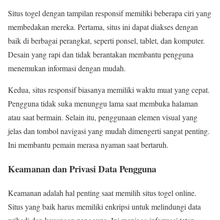
Situs togel dengan tampilan responsif memiliki beberapa ciri yang
membedakan mereka. Pertama, situs ini dapat diakses dengan
baik di berbagai perangkat, seperti ponsel, tablet, dan komputer.
Desain yang rapi dan tidak berantakan membantu pengguna
menemukan informasi dengan mudah.
Kedua, situs responsif biasanya memiliki waktu muat yang cepat.
Pengguna tidak suka menunggu lama saat membuka halaman
atau saat bermain. Selain itu, penggunaan elemen visual yang
jelas dan tombol navigasi yang mudah dimengerti sangat penting.
Ini membantu pemain merasa nyaman saat bertaruh.
Keamanan dan Privasi Data Pengguna
Keamanan adalah hal penting saat memilih situs togel online.
Situs yang baik harus memiliki enkripsi untuk melindungi data