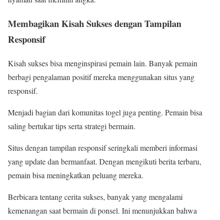
Membagikan Kisah Sukses dengan Tampilan
Responsif
Kisah sukses bisa menginspirasi pemain lain. Banyak pemain
berbagi pengalaman positif mereka menggunakan situs yang
responsif.
Menjadi bagian dari komunitas togel juga penting. Pemain bisa
saling bertukar tips serta strategi bermain.
Situs dengan tampilan responsif seringkali memberi informasi
yang update dan bermanfaat. Dengan mengikuti berita terbaru,
pemain bisa meningkatkan peluang mereka.
Berbicara tentang cerita sukses, banyak yang mengalami
kemenangan saat bermain di ponsel. Ini menunjukkan bahwa