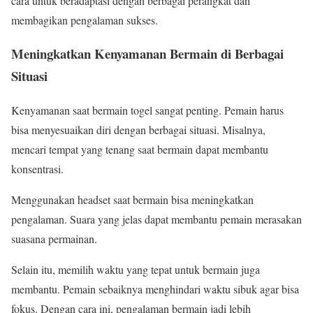
cara untuk beradaptasi dengan berbagai perangkat dan
membagikan pengalaman sukses.
Meningkatkan Kenyamanan Bermain di Berbagai
Situasi
Kenyamanan saat bermain togel sangat penting. Pemain harus
bisa menyesuaikan diri dengan berbagai situasi. Misalnya,
mencari tempat yang tenang saat bermain dapat membantu
konsentrasi.
Menggunakan headset saat bermain bisa meningkatkan
pengalaman. Suara yang jelas dapat membantu pemain merasakan
suasana permainan.
Selain itu, memilih waktu yang tepat untuk bermain juga
membantu. Pemain sebaiknya menghindari waktu sibuk agar bisa
fokus. Dengan cara ini, pengalaman bermain jadi lebih