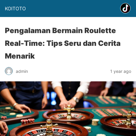
KOITOTO
Pengalaman Bermain Roulette
Real-Time: Tips Seru dan Cerita
Menarik
admin
1 year ago