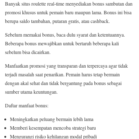
Banyak situs roulette real-time menyediakan bonus sambutan dan
promosi khusus untuk pemain baru maupun lama. Bonus ini bisa
berupa saldo tambahan, putaran gratis, atau cashback.
Sebelum memakai bonus, baca dulu syarat dan ketentuannya.
Beberapa bonus mewajibkan untuk bertaruh beberapa kali
sebelum bisa dicairkan.
Manfaatkan promosi yang transparan dan terpercaya agar tidak
terjadi masalah saat penarikan. Pemain harus tetap bermain
dengan akal sehat dan tidak bergantung pada bonus sebagai
sumber utama keuntungan.
Daftar manfaat bonus:
Meningkatkan peluang bermain lebih lama
Memberi kesempatan mencoba strategi baru
Mengurangi risiko kehilangan modal pribadi