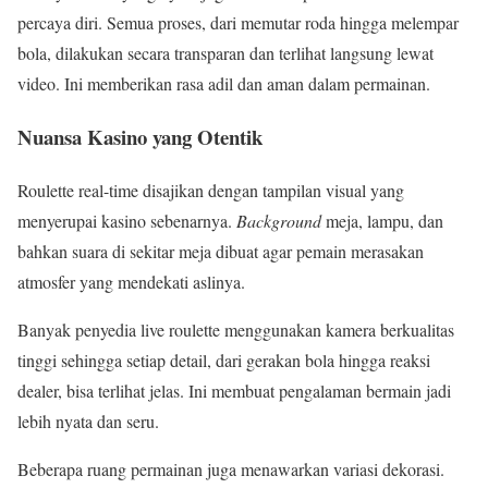
percaya diri. Semua proses, dari memutar roda hingga melempar
bola, dilakukan secara transparan dan terlihat langsung lewat
video. Ini memberikan rasa adil dan aman dalam permainan.
Nuansa Kasino yang Otentik
Roulette real-time disajikan dengan tampilan visual yang
menyerupai kasino sebenarnya.
Background
meja, lampu, dan
bahkan suara di sekitar meja dibuat agar pemain merasakan
atmosfer yang mendekati aslinya.
Banyak penyedia live roulette menggunakan kamera berkualitas
tinggi sehingga setiap detail, dari gerakan bola hingga reaksi
dealer, bisa terlihat jelas. Ini membuat pengalaman bermain jadi
lebih nyata dan seru.
Beberapa ruang permainan juga menawarkan variasi dekorasi.