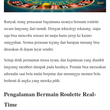
Banyak orang penasaran bagaimana rasanya bermain roulette
secara langsung dari rumah. Dengan teknologi sekarang, siapa
saja bisa mencoba sensasi ini tanpa harus pergi ke kasino
sungguhan. Semua perasaan tegang dan harapan menang bisa
dirasakan di depan layar sendiri.
Setiap detik permainan terasa nyata, dan keputusan yang diambil
langsung memberi dampak pada hasilnya. Pemain bisa merasakan
adrenalin saat bola mulai berputar dan menunggu momen bola
berhenti di angka yang mereka pilih.
Pengalaman Bermain Roulette Real-
Time