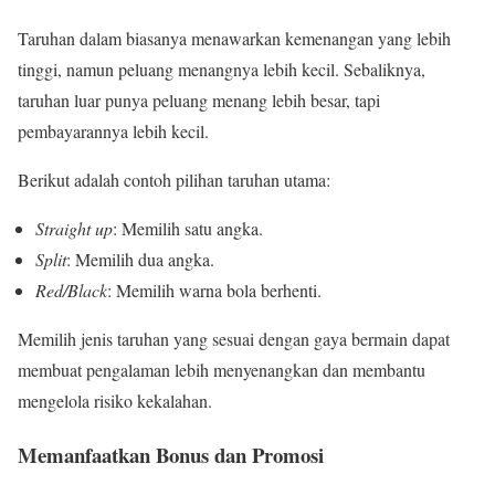
Taruhan dalam biasanya menawarkan kemenangan yang lebih
tinggi, namun peluang menangnya lebih kecil. Sebaliknya,
taruhan luar punya peluang menang lebih besar, tapi
pembayarannya lebih kecil.
Berikut adalah contoh pilihan taruhan utama:
Straight up
: Memilih satu angka.
Split
: Memilih dua angka.
Red/Black
: Memilih warna bola berhenti.
Memilih jenis taruhan yang sesuai dengan gaya bermain dapat
membuat pengalaman lebih menyenangkan dan membantu
mengelola risiko kekalahan.
Memanfaatkan Bonus dan Promosi