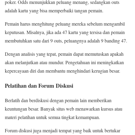
poker. Odds menunjukkan peluang menang, sedangkan outs
adalah kartu yang bisa memperbaiki tangan pemain.
Pemain harus menghitung peluang mereka sebelum mengambil
keputusan. Misalnya, jika ada 47 kartu yang tersisa dan pemain
membutuhkan satu dari 9 outs, peluangnya adalah 9 banding 47.
Dengan analisis yang tepat, pemain dapat memutuskan apakah
akan melanjutkan atau mundur. Pengetahuan ini meningkatkan
kepercayaan diri dan membantu menghindari kerugian besar.
Pelatihan dan Forum Diskusi
Berlatih dan berdiskusi dengan pemain lain memberikan
keuntungan besar. Banyak situs web menawarkan kursus atau
materi pelatihan untuk semua tingkat kemampuan.
Forum diskusi juga menjadi tempat yang baik untuk bertukar