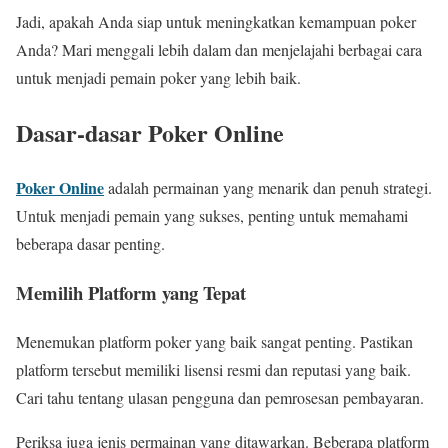
Jadi, apakah Anda siap untuk meningkatkan kemampuan poker
Anda? Mari menggali lebih dalam dan menjelajahi berbagai cara
untuk menjadi pemain poker yang lebih baik.
Dasar-dasar Poker Online
Poker Online
adalah permainan yang menarik dan penuh strategi.
Untuk menjadi pemain yang sukses, penting untuk memahami
beberapa dasar penting.
Memilih Platform yang Tepat
Menemukan platform poker yang baik sangat penting. Pastikan
platform tersebut memiliki lisensi resmi dan reputasi yang baik.
Cari tahu tentang ulasan pengguna dan pemrosesan pembayaran.
Periksa juga jenis permainan yang ditawarkan. Beberapa platform