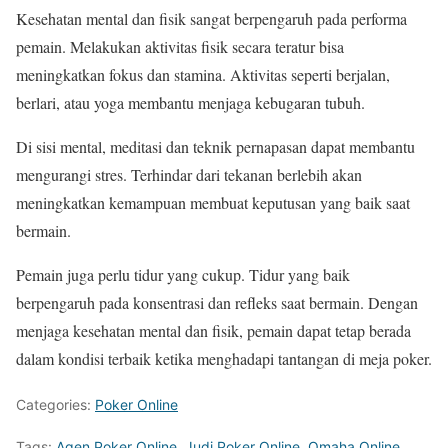
Kesehatan mental dan fisik sangat berpengaruh pada performa
pemain. Melakukan aktivitas fisik secara teratur bisa
meningkatkan fokus dan stamina. Aktivitas seperti berjalan,
berlari, atau yoga membantu menjaga kebugaran tubuh.
Di sisi mental, meditasi dan teknik pernapasan dapat membantu
mengurangi stres. Terhindar dari tekanan berlebih akan
meningkatkan kemampuan membuat keputusan yang baik saat
bermain.
Pemain juga perlu tidur yang cukup. Tidur yang baik
berpengaruh pada konsentrasi dan refleks saat bermain. Dengan
menjaga kesehatan mental dan fisik, pemain dapat tetap berada
dalam kondisi terbaik ketika menghadapi tantangan di meja poker.
Categories:
Poker Online
Tags:
Agen Poker Online
,
Judi Poker Online
,
Omaha Online
,