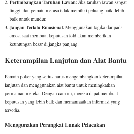
Pertimbangkan Taruhan Lawan
: Jika taruhan lawan sangat
tinggi, dan pemain merasa tidak memiliki peluang baik, lebih
baik untuk mundur.
Jangan Terlalu Emosional
: Menggunakan logika daripada
emosi saat membuat keputusan fold akan memberikan
keuntungan besar di jangka panjang.
Keterampilan Lanjutan dan Alat Bantu
Pemain poker yang serius harus mengembangkan keterampilan
lanjutan dan menggunakan alat bantu untuk meningkatkan
permainan mereka. Dengan cara ini, mereka dapat membuat
keputusan yang lebih baik dan memanfaatkan informasi yang
tersedia.
Menggunakan Perangkat Lunak Pelacakan