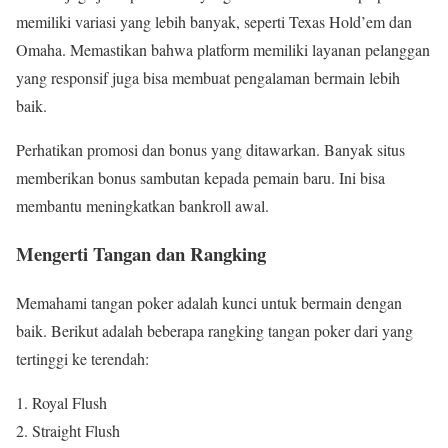
memiliki variasi yang lebih banyak, seperti Texas Hold’em dan
Omaha. Memastikan bahwa platform memiliki layanan pelanggan
yang responsif juga bisa membuat pengalaman bermain lebih
baik.
Perhatikan promosi dan bonus yang ditawarkan. Banyak situs
memberikan bonus sambutan kepada pemain baru. Ini bisa
membantu meningkatkan bankroll awal.
Mengerti Tangan dan Rangking
Memahami tangan poker adalah kunci untuk bermain dengan
baik. Berikut adalah beberapa rangking tangan poker dari yang
tertinggi ke terendah:
Royal Flush
Straight Flush