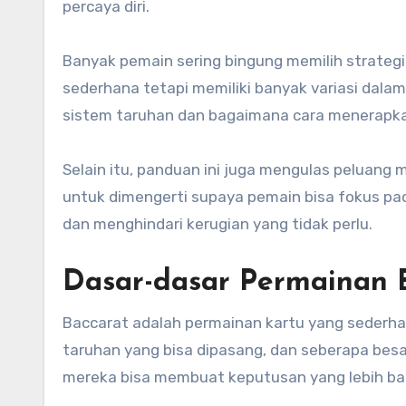
percaya diri.
Banyak pemain sering bingung memilih strategi 
sederhana tetapi memiliki banyak variasi dal
sistem taruhan dan bagaimana cara menerapka
Selain itu, panduan ini juga mengulas peluang 
untuk dimengerti supaya pemain bisa fokus pa
dan menghindari kerugian yang tidak perlu.
Dasar-dasar Permainan 
Baccarat adalah permainan kartu yang sederha
taruhan yang bisa dipasang, dan seberapa bes
mereka bisa membuat keputusan yang lebih bai