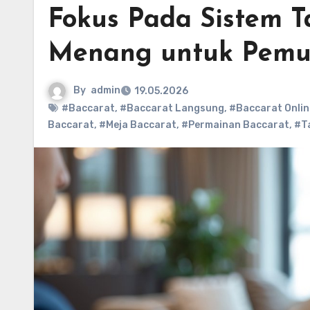
Fokus Pada Sistem 
Menang untuk Pemul
By
admin
19.05.2026
#Baccarat
,
#Baccarat Langsung
,
#Baccarat Onlin
Baccarat
,
#Meja Baccarat
,
#Permainan Baccarat
,
#T