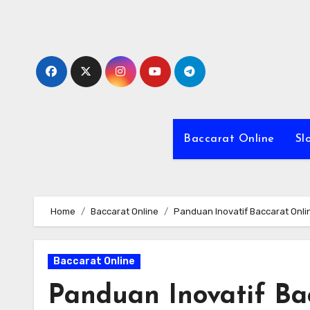
Skip
to
content
Baccarat Online
Sl
Home
Baccarat Online
Panduan Inovatif Baccarat Onl
Baccarat Online
Panduan Inovatif Ba