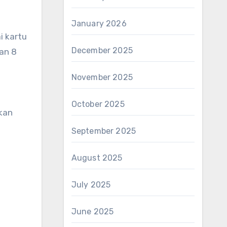
January 2026
i kartu
December 2025
dan 8
November 2025
October 2025
kan
September 2025
August 2025
July 2025
June 2025