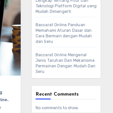
Lengkap Tentang Fitur Dan
Teknologi Platform Digital yang
Mudah Dimengerti
Baccarat Online Panduan
Memahami Aturan Dasar dan
Cara Bermain dengan Mudah
dan Seru
Baccarat Online Mengenal
Jenis Taruhan Dan Mekanisme
Permainan Dengan Mudah Dan
Seru
g
Recent Comments
ine.
h
No comments to show.