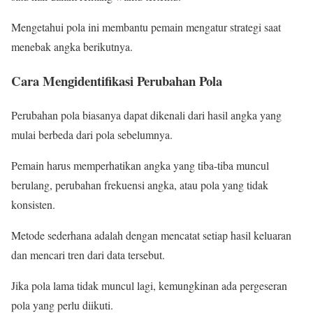
Mengetahui pola ini membantu pemain mengatur strategi saat
menebak angka berikutnya.
Cara Mengidentifikasi Perubahan Pola
Perubahan pola biasanya dapat dikenali dari hasil angka yang
mulai berbeda dari pola sebelumnya.
Pemain harus memperhatikan angka yang tiba-tiba muncul
berulang, perubahan frekuensi angka, atau pola yang tidak
konsisten.
Metode sederhana adalah dengan mencatat setiap hasil keluaran
dan mencari tren dari data tersebut.
Jika pola lama tidak muncul lagi, kemungkinan ada pergeseran
pola yang perlu diikuti.