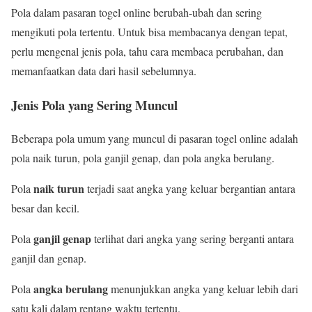
Pola dalam pasaran togel online berubah-ubah dan sering
mengikuti pola tertentu. Untuk bisa membacanya dengan tepat,
perlu mengenal jenis pola, tahu cara membaca perubahan, dan
memanfaatkan data dari hasil sebelumnya.
Jenis Pola yang Sering Muncul
Beberapa pola umum yang muncul di pasaran togel online adalah
pola naik turun, pola ganjil genap, dan pola angka berulang.
naik turun
Pola
terjadi saat angka yang keluar bergantian antara
besar dan kecil.
ganjil genap
Pola
terlihat dari angka yang sering berganti antara
ganjil dan genap.
angka berulang
Pola
menunjukkan angka yang keluar lebih dari
satu kali dalam rentang waktu tertentu.