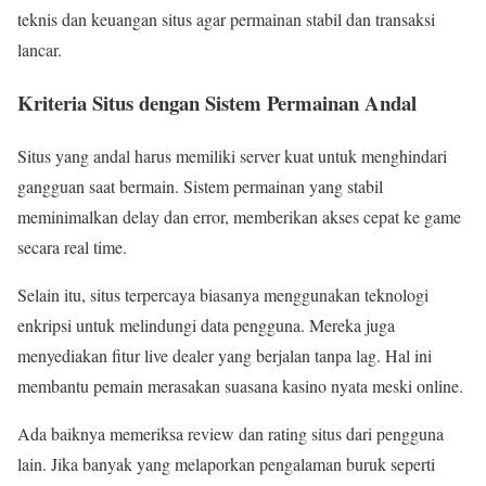
teknis dan keuangan situs agar permainan stabil dan transaksi
lancar.
Kriteria Situs dengan Sistem Permainan Andal
Situs yang andal harus memiliki server kuat untuk menghindari
gangguan saat bermain. Sistem permainan yang stabil
meminimalkan delay dan error, memberikan akses cepat ke game
secara real time.
Selain itu, situs terpercaya biasanya menggunakan teknologi
enkripsi untuk melindungi data pengguna. Mereka juga
menyediakan fitur live dealer yang berjalan tanpa lag. Hal ini
membantu pemain merasakan suasana kasino nyata meski online.
Ada baiknya memeriksa review dan rating situs dari pengguna
lain. Jika banyak yang melaporkan pengalaman buruk seperti