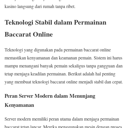
kasino langsung dari rumah tanpa ribet.
Teknologi Stabil dalam Permainan
Baccarat Online
Teknologi yang digunakan pada permainan baccarat online
memastikan kenyamanan dan keamanan pemain. Sistem ini harus
mampu menangani banyak pemain sekaligus tanpa gangguan dan
tetap menjaga keadilan permainan. Berikut adalah hal penting
yang membuat teknologi baccarat online menjadi stabil dan cepat.
Peran Server Modern dalam Menunjang
Kenyamanan
Server modern memiliki peran utama dalam menjaga permainan
baccarat tetap lancar. Mereka menggunakan mesin dengan proses