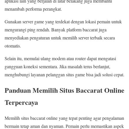
aplikasi lain yang berjalan di latar belakang juga membantu
menambah performa perangkat.
Gunakan server game yang terdekat dengan lokasi pemain untuk
mengurangi ping rendah. Banyak platform baccarat juga
menyediakan pengaturan untuk memilih server terbaik secara
otomatis.
Selain itu, memulai ulang modem atau router dapat mengatasi
gangguan koneksi sementara. Jika masalah terus berlanjut,
menghubungi layanan pelanggan situs game bisa jadi solusi cepat.
Panduan Memilih Situs Baccarat Online
Terpercaya
Memilih situs baccarat online yang tepat penting agar pengalaman
bermain tetap aman dan nyaman. Pemain perlu memastikan aspek