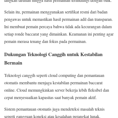
langkah taruhan hingga hasil permainan terlindungi dengan baik.
Selain itu, permainan menggunakan sertifikat resmi dari badan
pengawas untuk memastikan hasil permainan adil dan transparan.
Ini membuat pemain percaya bahwa tidak ada kecurangan dalam
setiap ronde baccarat yang dimainkan. Keamanan ini penting agar
pemain merasa tenang dan fokus pada permainan.
Dukungan Teknologi Canggih untuk Kestabilan
Bermain
Teknologi canggih seperti cloud computing dan pemantauan
otomatis membantu menjaga kestabilan permainan baccarat
online. Cloud memungkinkan server bekerja lebih fleksibel dan
cepat menyesuaikan kapasitas saat banyak pemain aktif.
Sistem pemantauan otomatis juga mendeteksi masalah teknis
seperti gangguan koneksi atau kesalahan perangkat lunak.