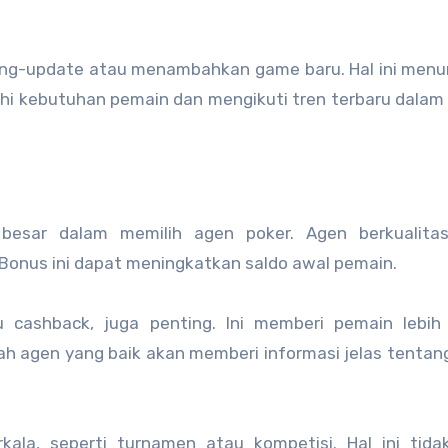
eng-update atau menambahkan game baru. Hal ini menu
 kebutuhan pemain dan mengikuti tren terbaru dalam 
esar dalam memilih agen poker. Agen berkualitas
Bonus ini dapat meningkatkan saldo awal pemain.
u cashback, juga penting. Ini memberi pemain lebih
 agen yang baik akan memberi informasi jelas tentan
ala, seperti turnamen atau kompetisi. Hal ini tida