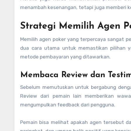
menambah kesenangan, tetapi juga memberi 
Strategi Memilih Agen P
Memilih agen poker yang terpercaya sangat 
dua cara utama untuk memastikan pilihan 
metode pembayaran yang ditawarkan.
Membaca Review dan Testi
Sebelum memutuskan untuk bergabung dengan
Review dari pemain lain memberikan waw
mengumpulkan feedback dari pengguna.
Pemain bisa melihat apakah agen tersebut da
peringkat, dan umpan balik positif yang kon