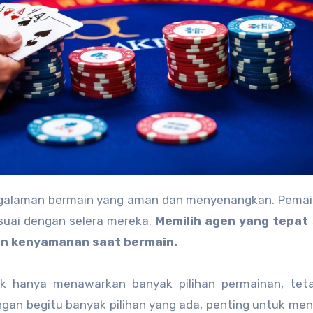
alaman bermain yang aman dan menyenangkan. Pemai
suai dengan selera mereka.
Memilih agen yang tepat
n kenyamanan saat bermain.
k hanya menawarkan banyak pilihan permainan, teta
ngan begitu banyak pilihan yang ada, penting untuk me