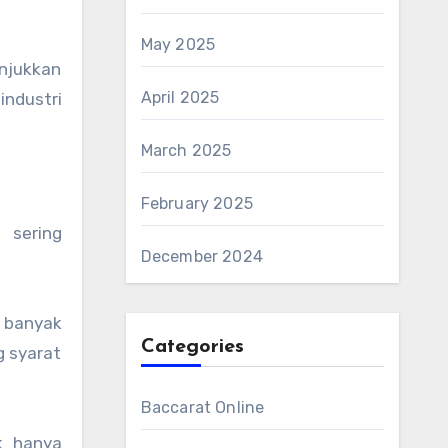
May 2025
njukkan
April 2025
industri
March 2025
February 2025
 sering
December 2024
 banyak
Categories
g syarat
Baccarat Online
k hanya