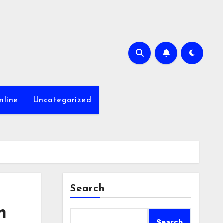
nline
Uncategorized
Search
m
Search