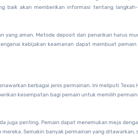
ng baik akan memberikan informasi tentang langkah-
an yang aman. Metode deposit dan penarikan harus mu
 mengenai kebijakan keamanan dapat membuat pemain
nawarkan berbagai jenis permainan. Ini meliputi Texas 
mberikan kesempatan bagi pemain untuk memilih permai
da juga penting. Pemain dapat menemukan meja denga
 mereka. Semakin banyak permainan yang ditawarkan, 