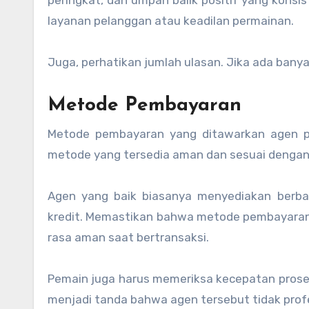
layanan pelanggan atau keadilan permainan.
Juga, perhatikan jumlah ulasan. Jika ada bany
Metode Pembayaran
Metode pembayaran yang ditawarkan agen p
metode yang tersedia aman dan sesuai dengan
Agen yang baik biasanya menyediakan berbaga
kredit. Memastikan bahwa metode pembayaran 
rasa aman saat bertransaksi.
Pemain juga harus memeriksa kecepatan proses 
menjadi tanda bahwa agen tersebut tidak profe