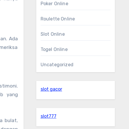
Poker Online
Roulette Online
Slot Online
an. Ada
meriksa
Togel Online
Uncategorized
timoni.
slot gacor
eb yang
slot777
a bulat,
h dengan