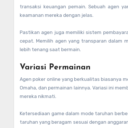
transaksi keuangan pemain. Sebuah agen ya
keamanan mereka dengan jelas.
Pastikan agen juga memiliki sistem pembayar
cepat. Memilih agen yang transparan dalam
lebih tenang saat bermain.
Variasi Permainan
Agen poker online yang berkualitas biasanya me
Omaha, dan permainan lainnya. Variasi ini me
mereka nikmati.
Ketersediaan game dalam mode taruhan berbe
taruhan yang beragam sesuai dengan anggaran