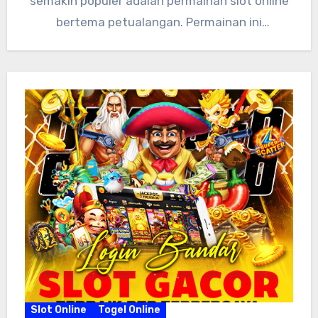
semakin populer adalah permainan slot online
bertema petualangan. Permainan ini
menghadirkan serunya menjelajahi…
Slot Online
Togel Online