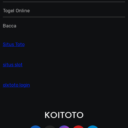
Togel Online
Bacca
Situs Toto
situs slot
olxtoto login
KOITOTO