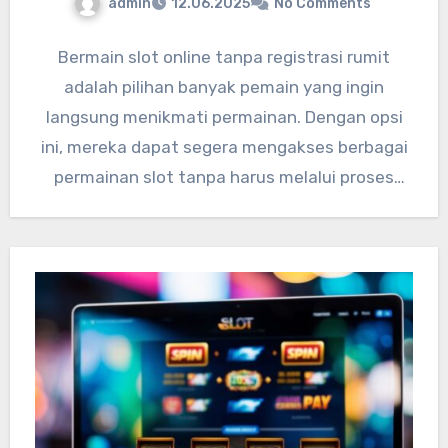
admin
12.06.2025
No Comments
Bermain slot online tanpa registrasi rumit
adalah pilihan banyak pemain yang ingin
langsung menikmati permainan. Dengan opsi
ini, mereka dapat segera mengakses berbagai
permainan slot tanpa harus melalui proses
pendaftaran…