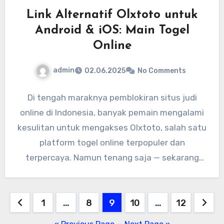
Link Alternatif Olxtoto untuk
Android & iOS: Main Togel
Online
admin
02.06.2025
No Comments
Di tengah maraknya pemblokiran situs judi
online di Indonesia, banyak pemain mengalami
kesulitan untuk mengakses Olxtoto, salah satu
platform togel online terpopuler dan
terpercaya. Namun tenang saja — sekarang
tersedia…
Posts
1
…
8
9
10
…
12
pagination