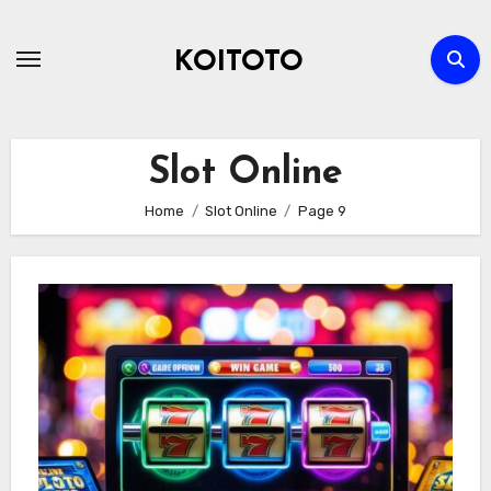
Skip
to
KOITOTO
content
Slot Online
Home
Slot Online
Page 9