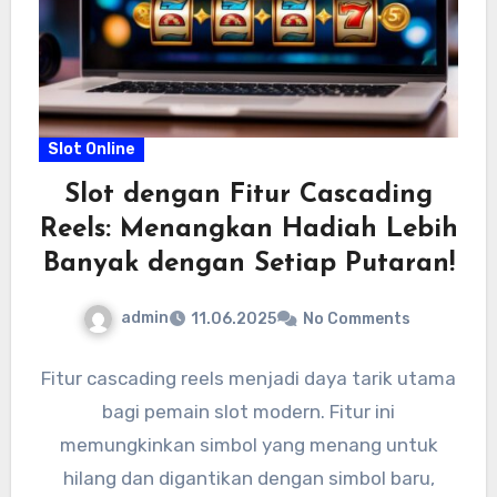
Slot Online
Slot dengan Fitur Cascading
Reels: Menangkan Hadiah Lebih
Banyak dengan Setiap Putaran!
admin
11.06.2025
No Comments
Fitur cascading reels menjadi daya tarik utama
bagi pemain slot modern. Fitur ini
memungkinkan simbol yang menang untuk
hilang dan digantikan dengan simbol baru,