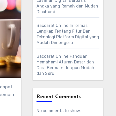
Layanan Digital Berbasis
Angka yang Ramah dan Mudah
Dipahami
Baccarat Online Informasi
Lengkap Tentang Fitur Dan
Teknologi Platform Digital yang
Mudah Dimengerti
Baccarat Online Panduan
Memahami Aturan Dasar dan
Cara Bermain dengan Mudah
dan Seru
 pemain
Recent Comments
No comments to show.