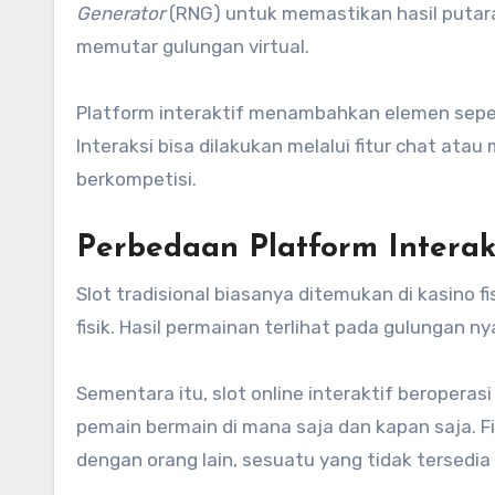
Generator
(RNG) untuk memastikan hasil putara
memutar gulungan virtual.
Platform interaktif menambahkan elemen seper
Interaksi bisa dilakukan melalui fitur chat at
berkompetisi.
Perbedaan Platform Interakt
Slot tradisional biasanya ditemukan di kasino
fisik. Hasil permainan terlihat pada gulungan ny
Sementara itu, slot online interaktif beroperas
pemain bermain di mana saja dan kapan saja. F
dengan orang lain, sesuatu yang tidak tersedia d