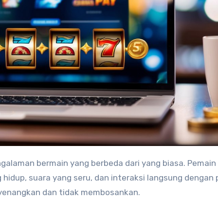
ng hidup, suara yang seru, dan interaksi langsung dengan
enyenangkan dan tidak membosankan.