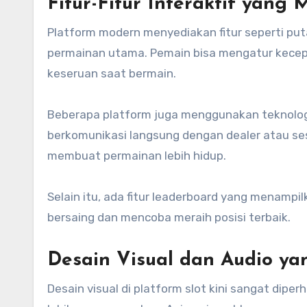
Fitur-Fitur Interaktif yang 
Platform modern menyediakan fitur seperti puta
permainan utama. Pemain bisa mengatur kecep
keseruan saat bermain.
Beberapa platform juga menggunakan teknologi
berkomunikasi langsung dengan dealer atau se
membuat permainan lebih hidup.
Selain itu, ada fitur leaderboard yang menampi
bersaing dan mencoba meraih posisi terbaik.
Desain Visual dan Audio y
Desain visual di platform slot kini sangat dip