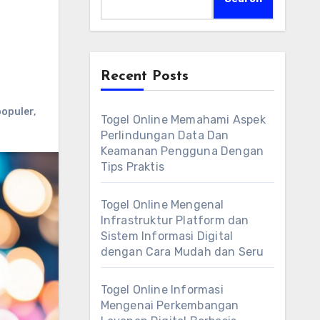
Recent Posts
populer
,
Togel Online Memahami Aspek
Perlindungan Data Dan
Keamanan Pengguna Dengan
Tips Praktis
Togel Online Mengenal
Infrastruktur Platform dan
Sistem Informasi Digital
dengan Cara Mudah dan Seru
Togel Online Informasi
Mengenai Perkembangan