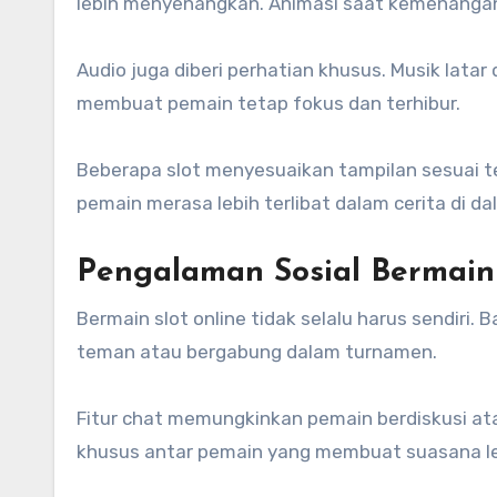
lebih menyenangkan. Animasi saat kemenanga
Audio juga diberi perhatian khusus. Musik lata
membuat pemain tetap fokus dan terhibur.
Beberapa slot menyesuaikan tampilan sesuai te
pemain merasa lebih terlibat dalam cerita di d
Pengalaman Sosial Bermain 
Bermain slot online tidak selalu harus sendiri
teman atau bergabung dalam turnamen.
Fitur chat memungkinkan pemain berdiskusi atau
khusus antar pemain yang membuat suasana leb