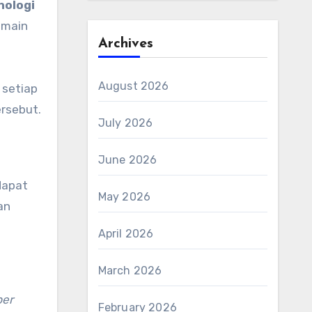
nologi
emain
Archives
August 2026
 setiap
ersebut.
July 2026
June 2026
dapat
May 2026
an
April 2026
March 2026
er
February 2026