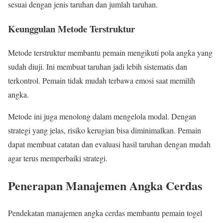
sesuai dengan jenis taruhan dan jumlah taruhan.
Keunggulan Metode Terstruktur
Metode terstruktur membantu pemain mengikuti pola angka yang
sudah diuji. Ini membuat taruhan jadi lebih sistematis dan
terkontrol. Pemain tidak mudah terbawa emosi saat memilih
angka.
Metode ini juga menolong dalam mengelola modal. Dengan
strategi yang jelas, risiko kerugian bisa diminimalkan. Pemain
dapat membuat catatan dan evaluasi hasil taruhan dengan mudah
agar terus memperbaiki strategi.
Penerapan Manajemen Angka Cerdas
Pendekatan manajemen angka cerdas membantu pemain togel