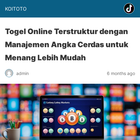
KOITOTO
Togel Online Terstruktur dengan
Manajemen Angka Cerdas untuk
Menang Lebih Mudah
admin
6 months ago