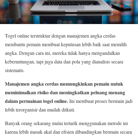
Togel online terstruktur dengan manajemen angka cerdas
membantu pemain membuat keputusan lebih baik saat memilih
angka. Dengan cara ini, mereka tidak hanya mengandalkan
keberuntungan, tapi juga data dan pola yang dianalisis secara
sistematis.
Manajemen angka cerdas memungkinkan pemain untuk
meminimalkan risiko dan meningkatkan peluang menang
dalam permainan togel online.
Ini membuat proses bermain jadi
lebih terorganisir dan mudah diikuti.
Banyak orang sekarang mulai tertarik menggunakan metode ini
karena lebih masuk akal dan efisien dibandingkan bermain secara