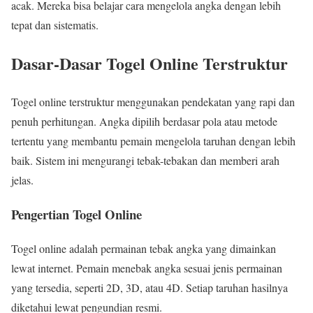
acak. Mereka bisa belajar cara mengelola angka dengan lebih
tepat dan sistematis.
Dasar-Dasar Togel Online Terstruktur
Togel online terstruktur menggunakan pendekatan yang rapi dan
penuh perhitungan. Angka dipilih berdasar pola atau metode
tertentu yang membantu pemain mengelola taruhan dengan lebih
baik. Sistem ini mengurangi tebak-tebakan dan memberi arah
jelas.
Pengertian Togel Online
Togel online adalah permainan tebak angka yang dimainkan
lewat internet. Pemain menebak angka sesuai jenis permainan
yang tersedia, seperti 2D, 3D, atau 4D. Setiap taruhan hasilnya
diketahui lewat pengundian resmi.