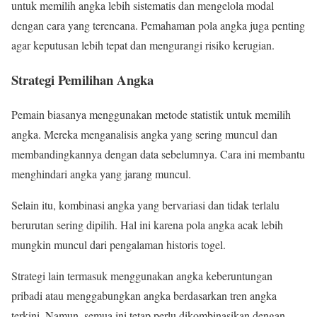
untuk memilih angka lebih sistematis dan mengelola modal
dengan cara yang terencana. Pemahaman pola angka juga penting
agar keputusan lebih tepat dan mengurangi risiko kerugian.
Strategi Pemilihan Angka
Pemain biasanya menggunakan metode statistik untuk memilih
angka. Mereka menganalisis angka yang sering muncul dan
membandingkannya dengan data sebelumnya. Cara ini membantu
menghindari angka yang jarang muncul.
Selain itu, kombinasi angka yang bervariasi dan tidak terlalu
berurutan sering dipilih. Hal ini karena pola angka acak lebih
mungkin muncul dari pengalaman historis togel.
Strategi lain termasuk menggunakan angka keberuntungan
pribadi atau menggabungkan angka berdasarkan tren angka
terkini. Namun, semua ini tetap perlu dikombinasikan dengan