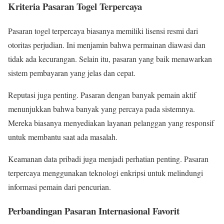
Kriteria Pasaran Togel Terpercaya
Pasaran togel terpercaya biasanya memiliki lisensi resmi dari
otoritas perjudian. Ini menjamin bahwa permainan diawasi dan
tidak ada kecurangan. Selain itu, pasaran yang baik menawarkan
sistem pembayaran yang jelas dan cepat.
Reputasi juga penting. Pasaran dengan banyak pemain aktif
menunjukkan bahwa banyak yang percaya pada sistemnya.
Mereka biasanya menyediakan layanan pelanggan yang responsif
untuk membantu saat ada masalah.
Keamanan data pribadi juga menjadi perhatian penting. Pasaran
terpercaya menggunakan teknologi enkripsi untuk melindungi
informasi pemain dari pencurian.
Perbandingan Pasaran Internasional Favorit