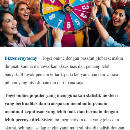
Bizzenergytoday
– Togel online dengan pasaran global semakin
diminati karena menawarkan akses luas dan peluang lebih
banyak. Banyak pemain tertarik pada kenyamanan dan variasi
pilihan yang bisa dimainkan dari mana saja.
Togel online populer yang menggunakan statistik modern
yang berkualitas dan transparan membantu pemain
membuat keputusan yang lebih baik dan bermain dengan
lebih percaya diri.
Sistem ini memberikan data yang jelas dan
akurat, sehingga setiap angka yang muncul bisa dianalisis dengan