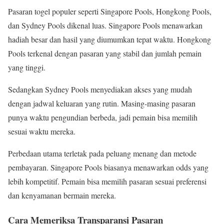
Pasaran togel populer seperti Singapore Pools, Hongkong Pools,
dan Sydney Pools dikenal luas. Singapore Pools menawarkan
hadiah besar dan hasil yang diumumkan tepat waktu. Hongkong
Pools terkenal dengan pasaran yang stabil dan jumlah pemain
yang tinggi.
Sedangkan Sydney Pools menyediakan akses yang mudah
dengan jadwal keluaran yang rutin. Masing-masing pasaran
punya waktu pengundian berbeda, jadi pemain bisa memilih
sesuai waktu mereka.
Perbedaan utama terletak pada peluang menang dan metode
pembayaran. Singapore Pools biasanya menawarkan odds yang
lebih kompetitif. Pemain bisa memilih pasaran sesuai preferensi
dan kenyamanan bermain mereka.
Cara Memeriksa Transparansi Pasaran