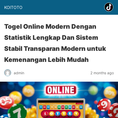
KOITOTO
Togel Online Modern Dengan
Statistik Lengkap Dan Sistem
Stabil Transparan Modern untuk
Kemenangan Lebih Mudah
admin
2 months ago