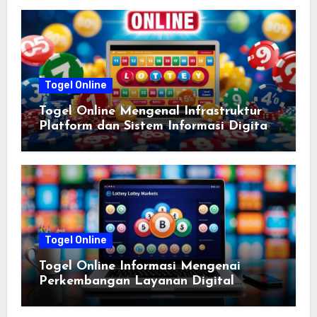
Togel Online
Togel Online Mengenal Infrastruktur
Platform dan Sistem Informasi Digital
dengan Cara Mudah dan Seru
Togel Online
Togel Online Informasi Mengenai
Perkembangan Layanan Digital
Berbasis Angka yang Ramah dan
Mudah Dipahami