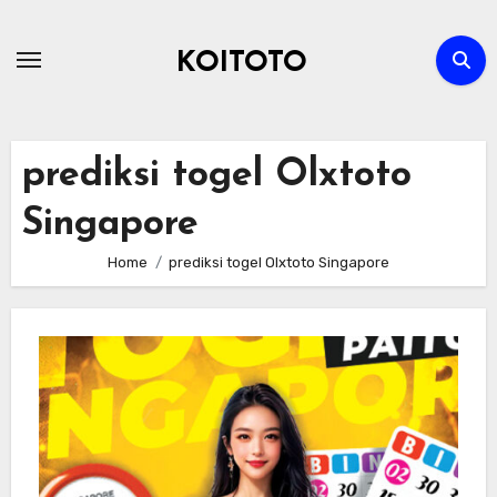
Skip
to
KOITOTO
content
prediksi togel Olxtoto
Singapore
Home
prediksi togel Olxtoto Singapore