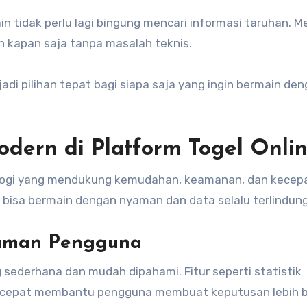
n tidak perlu lagi bingung mencari informasi taruhan. M
n kapan saja tanpa masalah teknis.
di pilihan tepat bagi siapa saja yang ingin bermain de
dern di Platform Togel Onli
nologi yang mendukung kemudahan, keamanan, dan kecep
a bisa bermain dengan nyaman dan data selalu terlindung
alaman Pengguna
ederhana dan mudah dipahami. Fitur seperti statistik
uhan cepat membantu pengguna membuat keputusan lebih b