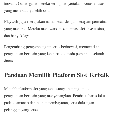
inovatif. Game-game mereka sering menyertakan bonus khusus
yang membuatnya lebih seru.
Playtech
juga merupakan nama besar dengan beragam permainan
yang menarik. Mereka menawarkan kombinasi slot, live casino,
dan banyak lagi.
Pengembang-pengembang ini terus berinovasi, menawarkan
pengalaman bermain yang lebih baik kepada pemain di seluruh
dunia.
Panduan Memilih Platform Slot Terbaik
Memilih platform slot yang tepat sangat penting untuk
pengalaman bermain yang menyenangkan. Pembaca harus fokus
pada keamanan dan pilihan pembayaran, serta dukungan
pelanggan yang tersedia.