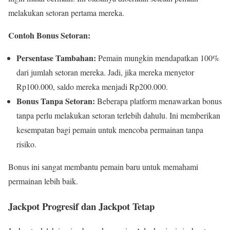
melakukan setoran pertama mereka.
Contoh Bonus Setoran:
Persentase Tambahan:
Pemain mungkin mendapatkan 100%
dari jumlah setoran mereka. Jadi, jika mereka menyetor
Rp100.000, saldo mereka menjadi Rp200.000.
Bonus Tanpa Setoran:
Beberapa platform menawarkan bonus
tanpa perlu melakukan setoran terlebih dahulu. Ini memberikan
kesempatan bagi pemain untuk mencoba permainan tanpa
risiko.
Bonus ini sangat membantu pemain baru untuk memahami
permainan lebih baik.
Jackpot Progresif dan Jackpot Tetap