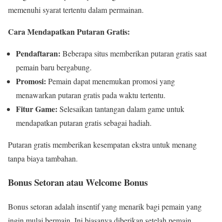
memenuhi syarat tertentu dalam permainan.
Cara Mendapatkan Putaran Gratis:
Pendaftaran:
Beberapa situs memberikan putaran gratis saat
pemain baru bergabung.
Promosi:
Pemain dapat menemukan promosi yang
menawarkan putaran gratis pada waktu tertentu.
Fitur Game:
Selesaikan tantangan dalam game untuk
mendapatkan putaran gratis sebagai hadiah.
Putaran gratis memberikan kesempatan ekstra untuk menang
tanpa biaya tambahan.
Bonus Setoran atau Welcome Bonus
Bonus setoran adalah insentif yang menarik bagi pemain yang
ingin mulai bermain. Ini biasanya diberikan setelah pemain