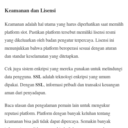
Keamanan dan Lisensi
Keamanan adalah hal utama yang harus diperhatikan saat memilih
platform slot. Pastikan platform tersebut memiliki lisensi resmi
yang dikeluarkan oleh badan pengatur terpercaya. Lisensi ini
menunjukkan bahwa platform beroperasi sesuai dengan aturan
dan standar keselamatan yang ditetapkan.
Cek juga sistem enkripsi yang mereka gunakan untuk melindungi
SSL
data pengguna.
adalah teknologi enkripsi yang umum
SSL
dipakai. Dengan
, informasi pribadi dan transaksi keuangan
aman dari penyadapan.
Baca ulasan dan pengalaman pemain lain untuk mengukur
reputasi platform. Platform dengan banyak keluhan tentang
keamanan bisa jadi tidak dapat dipercaya. Semakin banyak