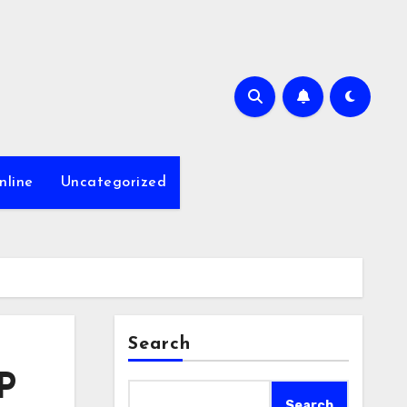
nline
Uncategorized
Search
P
Search