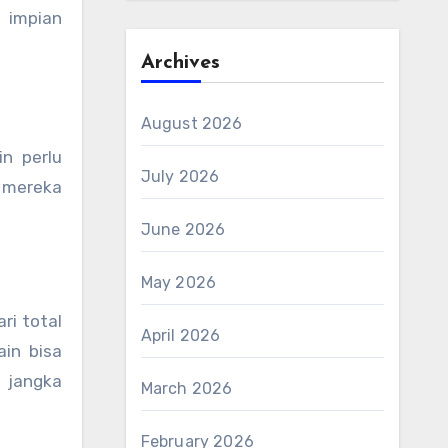
 impian
Archives
August 2026
n perlu
July 2026
 mereka
June 2026
May 2026
ri total
April 2026
ain bisa
m jangka
March 2026
February 2026