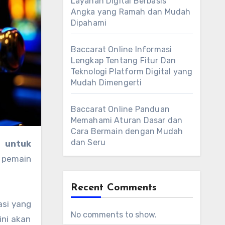
Layanan Digital Berbasis
Angka yang Ramah dan Mudah
Dipahami
Baccarat Online Informasi
Lengkap Tentang Fitur Dan
Teknologi Platform Digital yang
Mudah Dimengerti
Baccarat Online Panduan
Memahami Aturan Dasar dan
Cara Bermain dengan Mudah
dan Seru
i untuk
, pemain
Recent Comments
asi yang
No comments to show.
ni akan