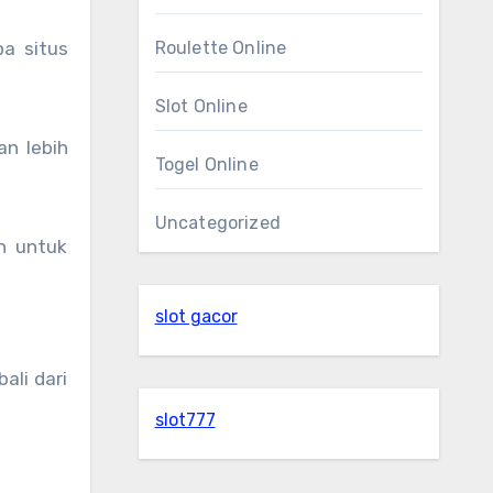
a situs
Roulette Online
Slot Online
n lebih
Togel Online
Uncategorized
n untuk
slot gacor
ali dari
slot777