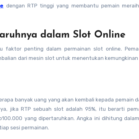
ne
dengan RTP tinggi yang membantu pemain meraih
ruhnya dalam Slot Online
u faktor penting dalam permainan slot online. Pemai
alian dari mesin slot untuk menentukan kemungkinan
rapa banyak uang yang akan kembali kepada pemain da
ya, jika RTP sebuah slot adalah 95%, itu berarti pem
100.000 yang dipertaruhkan. Angka ini dihitung dala
iap sesi permainan.