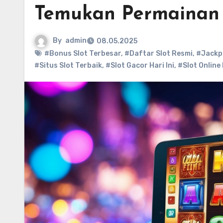
Temukan Permainan 
By
admin
08.05.2025
#Bonus Slot Terbesar
,
#Daftar Slot Resmi
,
#Jackpo
#Situs Slot Terbaik
,
#Slot Gacor Hari Ini
,
#Slot Online