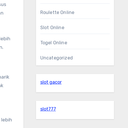
sus
Roulette Online
an
Slot Online
lebih
Togel Online
n.
Uncategorized
arik
slot gacor
ak
slot777
lebih