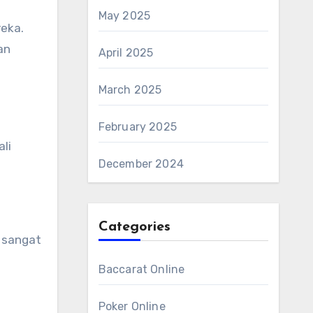
May 2025
eka.
an
April 2025
March 2025
February 2025
li
December 2024
Categories
 sangat
Baccarat Online
Poker Online