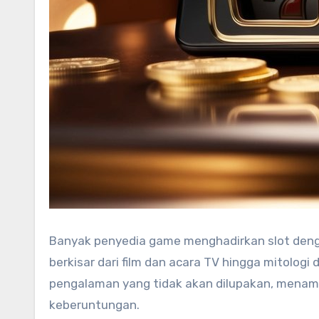
Banyak penyedia game menghadirkan slot dengan
berkisar dari film dan acara TV hingga mitolog
pengalaman yang tidak akan dilupakan, menamba
keberuntungan.