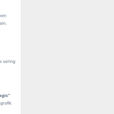
men
ain.
s sering
agic”
grafik