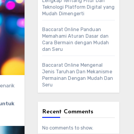
Lengkap Tentang Fitur Dan
Teknologi Platform Digital yang
Mudah Dimengerti
Baccarat Online Panduan
Memahami Aturan Dasar dan
Cara Bermain dengan Mudah
dan Seru
Baccarat Online Mengenal
Jenis Taruhan Dan Mekanisme
Permainan Dengan Mudah Dan
Seru
untuk
Recent Comments
No comments to show.