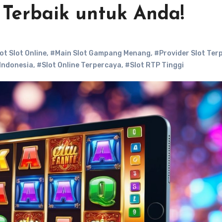
Terbaik untuk Anda!
t Slot Online
,
#Main Slot Gampang Menang
,
#Provider Slot Ter
 Indonesia
,
#Slot Online Terpercaya
,
#Slot RTP Tinggi