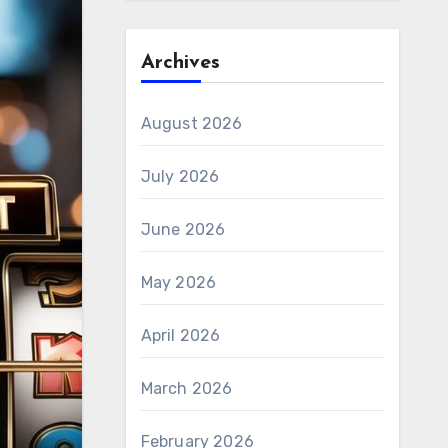
Archives
August 2026
July 2026
June 2026
May 2026
April 2026
March 2026
February 2026