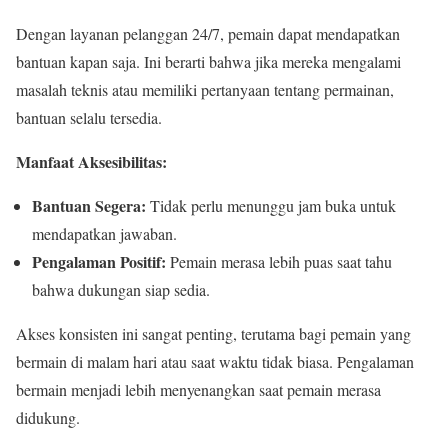
Dengan layanan pelanggan 24/7, pemain dapat mendapatkan
bantuan kapan saja. Ini berarti bahwa jika mereka mengalami
masalah teknis atau memiliki pertanyaan tentang permainan,
bantuan selalu tersedia.
Manfaat Aksesibilitas:
Bantuan Segera:
Tidak perlu menunggu jam buka untuk
mendapatkan jawaban.
Pengalaman Positif:
Pemain merasa lebih puas saat tahu
bahwa dukungan siap sedia.
Akses konsisten ini sangat penting, terutama bagi pemain yang
bermain di malam hari atau saat waktu tidak biasa. Pengalaman
bermain menjadi lebih menyenangkan saat pemain merasa
didukung.