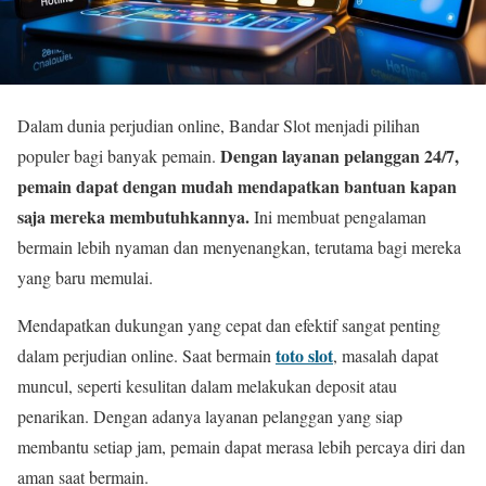
Dalam dunia perjudian online, Bandar Slot menjadi pilihan
Dengan layanan pelanggan 24/7,
populer bagi banyak pemain.
pemain dapat dengan mudah mendapatkan bantuan kapan
saja mereka membutuhkannya.
Ini membuat pengalaman
bermain lebih nyaman dan menyenangkan, terutama bagi mereka
yang baru memulai.
Mendapatkan dukungan yang cepat dan efektif sangat penting
toto slot
dalam perjudian online. Saat bermain
, masalah dapat
muncul, seperti kesulitan dalam melakukan deposit atau
penarikan. Dengan adanya layanan pelanggan yang siap
membantu setiap jam, pemain dapat merasa lebih percaya diri dan
aman saat bermain.