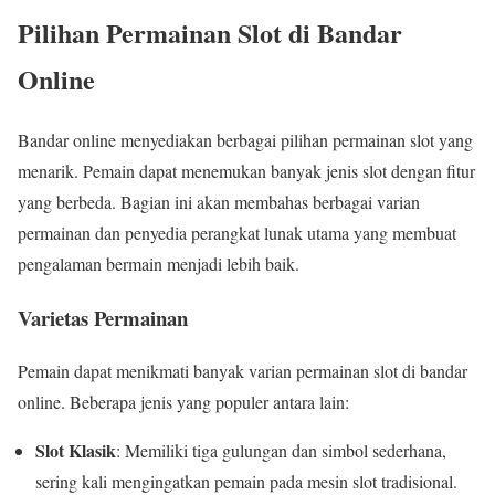
Pilihan Permainan Slot di Bandar
Online
Bandar online menyediakan berbagai pilihan permainan slot yang
menarik. Pemain dapat menemukan banyak jenis slot dengan fitur
yang berbeda. Bagian ini akan membahas berbagai varian
permainan dan penyedia perangkat lunak utama yang membuat
pengalaman bermain menjadi lebih baik.
Varietas Permainan
Pemain dapat menikmati banyak varian permainan slot di bandar
online. Beberapa jenis yang populer antara lain:
Slot Klasik
: Memiliki tiga gulungan dan simbol sederhana,
sering kali mengingatkan pemain pada mesin slot tradisional.