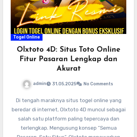
Togel Online
Olxtoto 4D: Situs Toto Online
Fitur Pasaran Lengkap dan
Akurat
admin
31.05.2025
No Comments
Di tengah maraknya situs togel online yang
beredar di internet, Olxtoto 4D muncul sebagai
salah satu platform paling tepercaya dan
terlengkap. Mengusung konsep “Semua