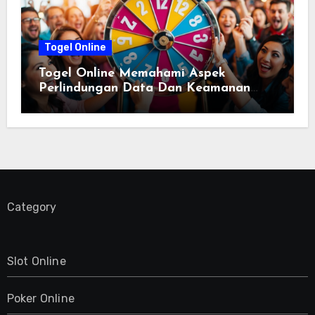
Togel Online
Togel Online Memahami Aspek
Perlindungan Data Dan Keamanan
Pengguna Dengan Tips Praktis
Category
Slot Online
Poker Online