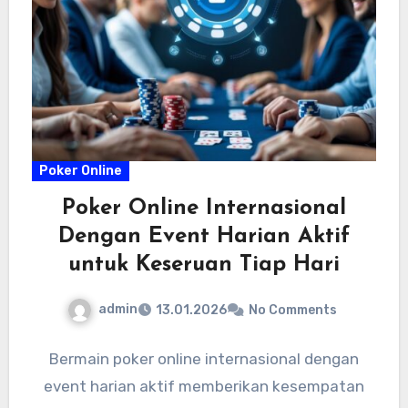
Poker Online
Poker Online Internasional
Dengan Event Harian Aktif
untuk Keseruan Tiap Hari
admin
13.01.2026
No Comments
Bermain poker online internasional dengan
event harian aktif memberikan kesempatan