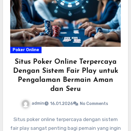
Poker Online
Situs Poker Online Terpercaya
Dengan Sistem Fair Play untuk
Pengalaman Bermain Aman
dan Seru
admin
16.01.2026
No Comments
Situs poker online terpercaya dengan sistem
fair play sangat penting bagi pemain yang ingin