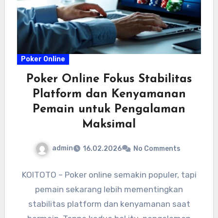
Poker Online
Poker Online Fokus Stabilitas
Platform dan Kenyamanan
Pemain untuk Pengalaman
Maksimal
admin
16.02.2026
No Comments
KOITOTO – Poker online semakin populer, tapi
pemain sekarang lebih mementingkan
stabilitas platform dan kenyamanan saat