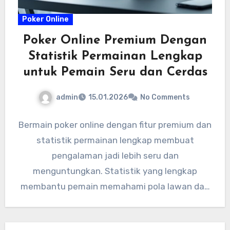
Poker Online
Poker Online Premium Dengan
Statistik Permainan Lengkap
untuk Pemain Seru dan Cerdas
admin
15.01.2026
No Comments
Bermain poker online dengan fitur premium dan
statistik permainan lengkap membuat
pengalaman jadi lebih seru dan
menguntungkan. Statistik yang lengkap
membantu pemain memahami pola lawan dan
meningkatkan strategi secara tepat.…