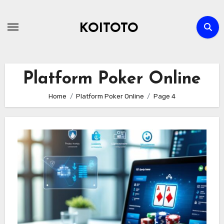
Skip
to
KOITOTO
content
Platform Poker Online
Home
Platform Poker Online
Page 4