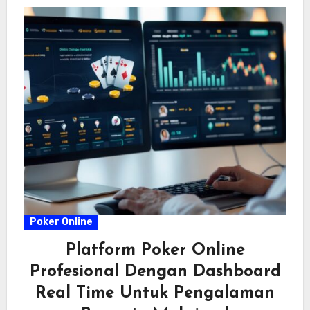
Poker Online
Platform Poker Online
Profesional Dengan Dashboard
Real Time Untuk Pengalaman