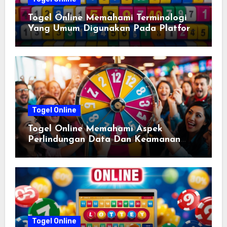
Togel Online Memahami Terminologi
Yang Umum Digunakan Pada Platform
Digital Dengan Mudah dan Seru
Togel Online
Togel Online Memahami Aspek
Perlindungan Data Dan Keamanan
Pengguna Dengan Tips Praktis
Togel Online