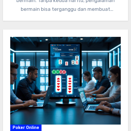
bermain. Tanpa kedua hal itu, pengalaman
bermain bisa terganggu dan membuat
frustrasi. Stabilitas platform…
Poker Online