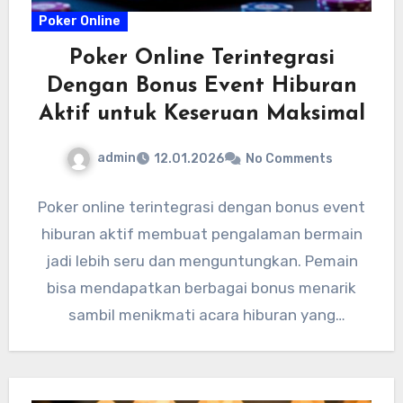
Poker Online
Poker Online Terintegrasi
Dengan Bonus Event Hiburan
Aktif untuk Keseruan Maksimal
admin
12.01.2026
No Comments
Poker online terintegrasi dengan bonus event
hiburan aktif membuat pengalaman bermain
jadi lebih seru dan menguntungkan. Pemain
bisa mendapatkan berbagai bonus menarik
sambil menikmati acara hiburan yang
berlangsung secara real-time.…