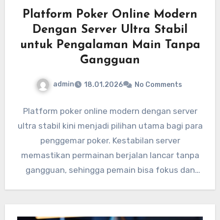
Platform Poker Online Modern
Dengan Server Ultra Stabil
untuk Pengalaman Main Tanpa
Gangguan
admin
18.01.2026
No Comments
Platform poker online modern dengan server
ultra stabil kini menjadi pilihan utama bagi para
penggemar poker. Kestabilan server
memastikan permainan berjalan lancar tanpa
gangguan, sehingga pemain bisa fokus dan
menikmati…