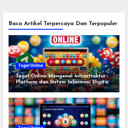
Baca Artikel Terpercaya Dan Terpopuler
Togel Online
Togel Online Mengenal Infrastruktur
Platform dan Sistem Informasi Digital
dengan Cara Mudah dan Seru