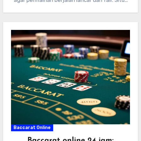
baccarat online…
Baccarat Online
Baccarat online 24 jam: