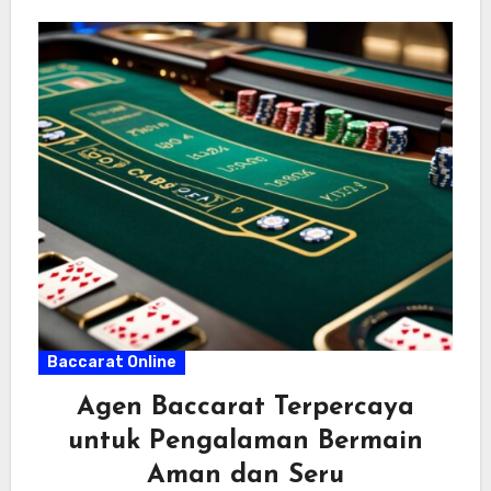
Baccarat Online
Agen Baccarat Terpercaya
untuk Pengalaman Bermain
Aman dan Seru