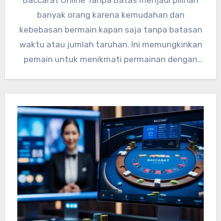
banyak orang karena kemudahan dan
kebebasan bermain kapan saja tanpa batasan
waktu atau jumlah taruhan. Ini memungkinkan
pemain untuk menikmati permainan dengan
lebih fleksibel…