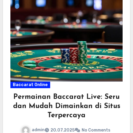
Baccarat Online
Permainan Baccarat Live: Seru
dan Mudah Dimainkan di Situs
Terpercaya
admin
20.07.2025
No Comments