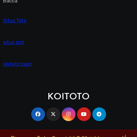
Bacca
Situs Toto
situs slot
olxtoto login
KOITOTO