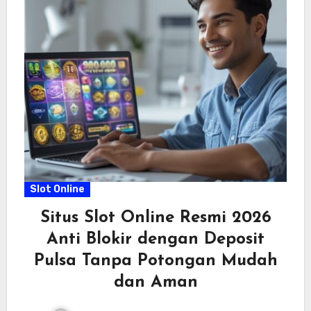
Slot Online
Situs Slot Online Resmi 2026
Anti Blokir dengan Deposit
Pulsa Tanpa Potongan Mudah
dan Aman