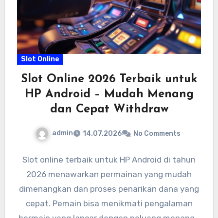
Slot Online
Slot Online 2026 Terbaik untuk
HP Android – Mudah Menang
dan Cepat Withdraw
admin
14.07.2026
No Comments
Slot online terbaik untuk HP Android di tahun
2026 menawarkan permainan yang mudah
dimenangkan dan proses penarikan dana yang
cepat. Pemain bisa menikmati pengalaman