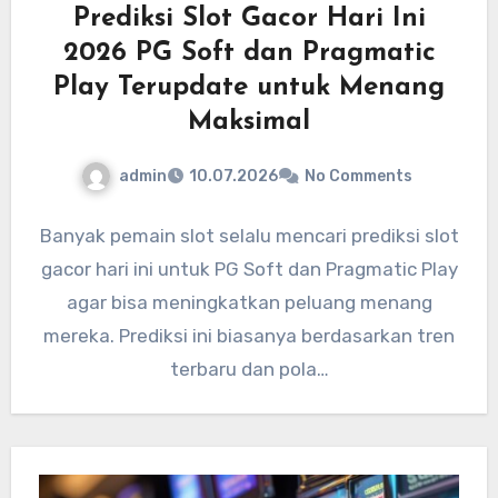
Prediksi Slot Gacor Hari Ini
2026 PG Soft dan Pragmatic
Play Terupdate untuk Menang
Maksimal
admin
10.07.2026
No Comments
Banyak pemain slot selalu mencari prediksi slot
gacor hari ini untuk PG Soft dan Pragmatic Play
agar bisa meningkatkan peluang menang
mereka. Prediksi ini biasanya berdasarkan tren
terbaru dan pola…