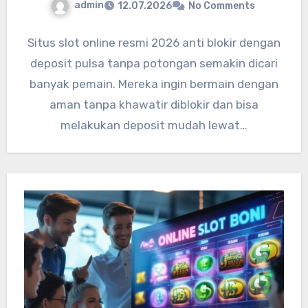
admin
12.07.2026
No Comments
Situs slot online resmi 2026 anti blokir dengan
deposit pulsa tanpa potongan semakin dicari
banyak pemain. Mereka ingin bermain dengan
aman tanpa khawatir diblokir dan bisa
melakukan deposit mudah lewat…