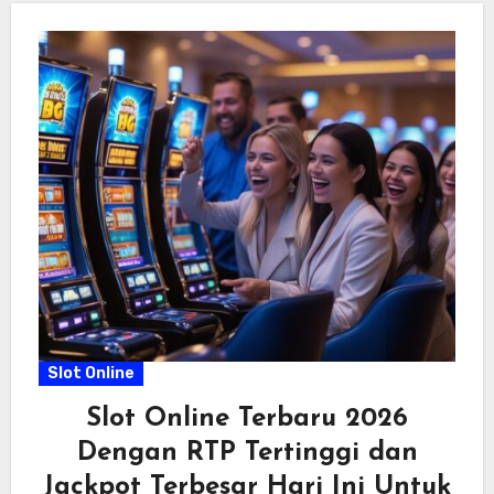
Slot Online
Slot Online Terbaru 2026
Dengan RTP Tertinggi dan
Jackpot Terbesar Hari Ini Untuk