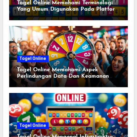
Togel Online Memahami Terminologi
Yang Umum Digunakan Pada Platform
Digital Dengan Mudah dan Seru
Togel Online
Togel Online Memahami Aspek
Perlindungan Data Dan Keamanan
Pengguna Dengan Tips Praktis
Togel Online
Togel Online Mengenal Infrastruktur