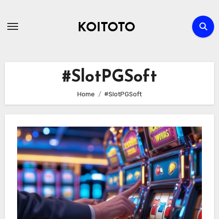
Skip
to
KOITOTO
content
#SlotPGSoft
Home
#SlotPGSoft