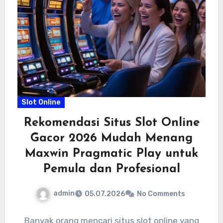
Slot Online
Rekomendasi Situs Slot Online
Gacor 2026 Mudah Menang
Maxwin Pragmatic Play untuk
Pemula dan Profesional
admin
05.07.2026
No Comments
Banyak orang mencari situs slot online yang