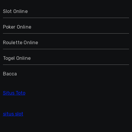
Slot Online
Poker Online
Roulette Online
Togel Online
Bacca
Situs Toto
situs slot